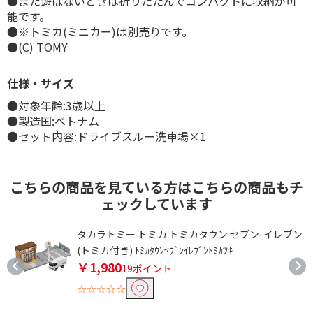
●また遊ばないときは折りたたんでコンパクトに収納が可
能です。
●※トミカ(ミニカー)は別売りです。
●(C) TOMY
仕様・サイズ
●対象年齢:3歳以上
●製造国:ベトナム
●セット内容:ドライブスルー洗車場×1
こちらの商品を見ている方はこちらの商品もチ
ェックしています
ﾄ
タカラトミー トミカ トミカタウン セブン-イレブン
(トミカ付き) ﾄﾐｶﾀｳﾝｾﾌﾞﾝｲﾚﾌﾞﾝﾄﾐｶﾂｷ
￥1,980
19ポイント
☆☆☆☆☆