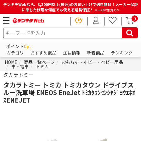
デンキチWebなら、3,300円以上(税込)のお買い上げで送料無料！メーカー保証
に準じた修理を何度でも使える延長保証！
※一部対象外あり
0
ポイント
0pt
カテゴリ
おすすめ商品
注目情報
新着商品
ランキング
HOME
商品一覧ページ
おもちゃ・ホビー・ベビー用品
車・電車
トミカ
タカラトミー
タカラトミー トミカ トミカタウン ドライブス
ルー洗車場 ENEOS EneJet ﾄﾐｶﾀｳﾝｾﾝｼﾔｼﾞﾖｳｴﾈｵ
ｽENEJET