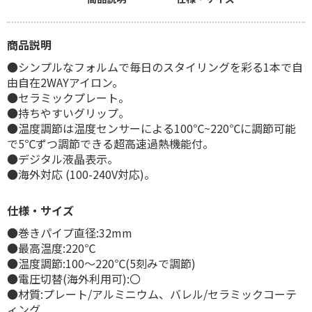
商品説明
●シンプルなフォルムで毎日のスタイリングを彩る1本で自
由自在2WAYアイロン。
●セラミックプレート。
●持ちやすいグリップ。
●温度調節は温度センサーによる100℃~220℃に調節可能
で5℃ずつ調節できる超高速過熱機能付。
●デジタル液晶表示。
●海外対応 (100-240V対応)。
仕様・サイズ
●巻きパイプ直径:32mm
●最高温度:220℃
●温度調節:100～220℃(5刻みで調節)
●電圧切替(海外利用可):〇
●材質:プレート/アルミニウム、バレル/セラミックコーテ
ィング