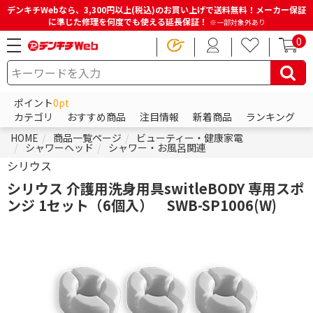
デンキチWebなら、3,300円以上(税込)のお買い上げで送料無料！メーカー保証
に準じた修理を何度でも使える延長保証！
※一部対象外あり
0
ポイント
0pt
カテゴリ
おすすめ商品
注目情報
新着商品
ランキング
HOME
商品一覧ページ
ビューティー・健康家電
シャワーヘッド
シャワー・お風呂関連
シリウス
シリウス 介護用洗身用具switleBODY 専用スポ
ンジ 1セット（6個入） SWB-SP1006(W)