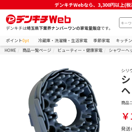
デンキチWebなら、3,300円以
デンキチは
埼玉県下業界ナンバーワンの家電量販店
です。
ポイント
0pt
冷蔵庫・洗濯機・生活家電
季節家電
キッチ
HOME
商品一覧ページ
ビューティー・健康家電
シャワーヘ
シリ
シ
ヘ
商品
￥1
発送