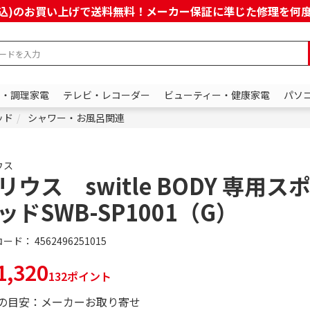
上(税込)のお買い上げで送料無料！メーカー保証に準じた修理を
ン・調理家電
テレビ・レコーダー
ビューティー・健康家電
パソ
ッド
シャワー・お風呂関連
ウス
リウス switle BODY 専用ス
ッドSWB-SP1001（G）
コード：
4562496251015
,320
132ポイント
の目安：メーカーお取り寄せ