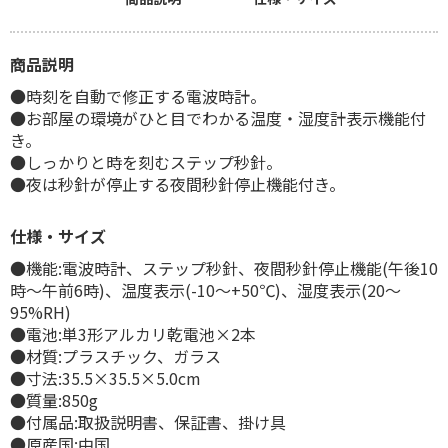
商品説明
●時刻を自動で修正する電波時計。
●お部屋の環境がひと目でわかる温度・湿度計表示機能付
き。
●しっかりと時を刻むステップ秒針。
●夜は秒針が停止する夜間秒針停止機能付き。
仕様・サイズ
●機能:電波時計、ステップ秒針、夜間秒針停止機能(午後10
時～午前6時)、温度表示(-10～+50℃)、湿度表示(20～
95%RH)
●電池:単3形アルカリ乾電池×2本
●材質:プラスチック、ガラス
●寸法:35.5×35.5×5.0cm
●質量:850g
●付属品:取扱説明書、保証書、掛け具
●原産国:中国