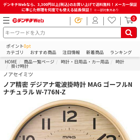
デンキチWebなら、3,300円以上(税込)のお買い上げで送料無料！メーカー保証
に準じた修理を何度でも使える延長保証！
※一部対象外あり
0
ポイント
0pt
カテゴリ
おすすめ商品
注目情報
新着商品
ランキング
HOME
商品一覧ページ
時計・日用品・カー用品
時計
掛け時計
ノアセイミツ
ノア精密 デジアナ電波掛時計 MAG ゴーフルN
ナチュラル W-776N-Z