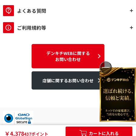
よくある質問
ご利用規約等
デンキチWEBに関する
お問い合わせ
店舗に関するお問い合わせ
デンキチはGMOグローバルサイン発行のSSL電子証明書を使用して
￥4,378
カートに入れる
437ポイント
います。