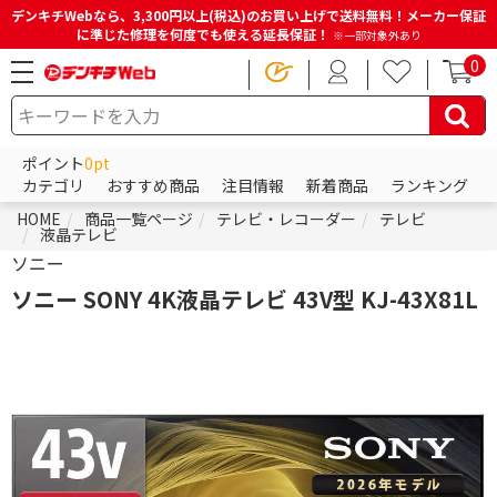
デンキチWebなら、3,300円以上(税込)のお買い上げで送料無料！メーカー保証
に準じた修理を何度でも使える延長保証！
※一部対象外あり
0
ポイント
0pt
カテゴリ
おすすめ商品
注目情報
新着商品
ランキング
HOME
商品一覧ページ
テレビ・レコーダー
テレビ
液晶テレビ
ソニー
ソニー SONY 4K液晶テレビ 43V型 KJ-43X81L