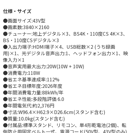
仕様・サイズ
●画面サイズ:43V型
●画素数:3840×2160
●チューナー:地上デジタル×3、BS4K・110度CS 4K×3、
BS・110度CSデジタル×3
●入出力端子:HDMI端子×4、USB総数×2 (うち録画
用)×1、光デジタル音声出力:1、ヘッドフォン出力×1、映
像入力×1
●音声実用最大出力:20W(10W + 10W)
●消費電力:118W
●省エネ基準達成率:112%
●省エネ目標年度:2026年度
●年間消費電力量:88kWh/年
●省エネ性能:多段階評価 6.0
●年間電気代:約2,376円
●寸法:W96.4×H62.9×D26.6cm(スタンド含む)
●質量:10.0kg(スタンド含む)
●付属品:標準スタンド、リモコン、単4形乾電池(2個)、転
倒防止用固定ベルト一式、電源コード(50V型、43V型のみ)