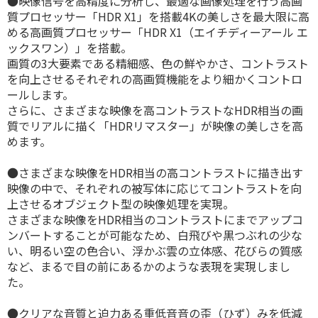
●映像信号を高精度に分析し、最適な画像処理を行う高画
質プロセッサー「HDR X1」を搭載4Kの美しさを最大限に高
める高画質プロセッサー「HDR X1（エイチディーアール エ
ックスワン）」を搭載。
画質の3大要素である精細感、色の鮮やかさ、コントラスト
を向上させるそれぞれの高画質機能をより細かくコントロ
ールします。
さらに、さまざまな映像を高コントラストなHDR相当の画
質でリアルに描く「HDRリマスター」が映像の美しさを高
めます。
●さまざまな映像をHDR相当の高コントラストに描き出す
映像の中で、それぞれの被写体に応じてコントラストを向
上させるオブジェクト型の映像処理を実現。
さまざまな映像をHDR相当のコントラストにまでアップコ
ンバートすることが可能なため、白飛びや黒つぶれの少な
い、明るい空の色合い、浮かぶ雲の立体感、花びらの質感
など、まるで目の前にあるかのような表現を実現しまし
た。
●クリアな音質と迫力ある重低音音の歪（ひず）みを低減