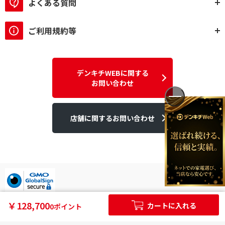
よくある質問
ご利用規約等
デンキチWEBに関する
お問い合わせ
店舗に関するお問い合わせ
デンキチはGMOグローバルサイン発行のSSL電子証明書を使用して
￥128,700
カートに入れる
0ポイント
います。
個人情報やご購入情報はSSL暗号化通信により保護されます。