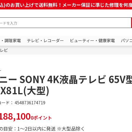
上(税込)のお買い上げで送料無料！メーカー保証に準じた修理を
ン・調理家電
テレビ・レコーダー
ビューティー・健康家電
パソ
レビ
ー
ニー SONY 4K液晶テレビ 65V型
5X81L(大型)
コード：
4548736174719
88,100
0ポイント
の目安：1～2日以内に発送 ※大型品除く