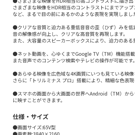
●さまざまな映像をHDR相当の高コントラストに描き
さまざまな映像をHDR相当のコントラストにまでアッ
など、まるで目の前にあるかのような表現を実現しまし
●クリアな音質と迫力ある重低音音の歪（ひず）みを低減する形
音の解像感が向上し、クリアな高音質を再現します。
また、大容量のスピーカーボックスにより、迫力のある
●ネット動画を、心ゆくまでGoogle TV（TM）機
また音声でのコンテンツ検索やテレビの操作が可能です
●あらゆる映像を広色域な4K画質にいつも見ている映像を
さらに「トリルミナス プロ」搭載により、精細な色表
●スマホの画面から大画面の世界へAndroid（TM）
に映すことができます。
仕様・サイズ
●画面サイズ:65V型
●画素数:3840×2160