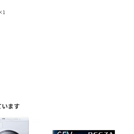
×1
ています