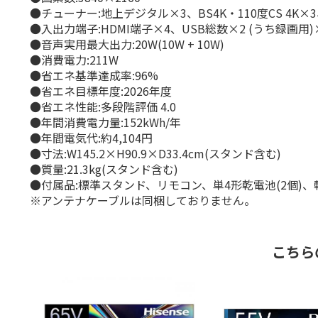
●チューナー:地上デジタル×3、BS4K・110度CS 4K×3
●入出力端子:HDMI端子×4、USB総数×2 (うち録画
●音声実用最大出力:20W(10W + 10W)
●消費電力:211W
●省エネ基準達成率:96%
●省エネ目標年度:2026年度
●省エネ性能:多段階評価 4.0
●年間消費電力量:152kWh/年
●年間電気代:約4,104円
●寸法:W145.2×H90.9×D33.4cm(スタンド含む)
●質量:21.3kg(スタンド含む)
●付属品:標準スタンド、リモコン、単4形乾電池(2個)
※アンテナケーブルは同梱しておりません。
こちら