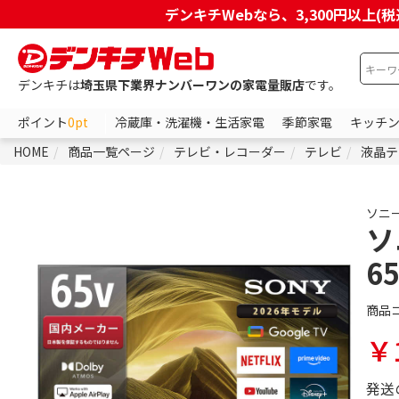
デンキチWebなら、3,300円以
デンキチは
埼玉県下業界ナンバーワンの家電量販店
です。
ポイント
0pt
冷蔵庫・洗濯機・生活家電
季節家電
キッチ
HOME
商品一覧ページ
テレビ・レコーダー
テレビ
液晶テ
ソニ
ソ
6
商品
￥1
発送