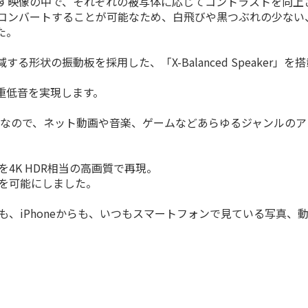
出す映像の中で、それぞれの被写体に応じてコントラストを向上
プコンバートすることが可能なため、白飛びや黒つぶれの少ない
た。
状の振動板を採用した、「X-Balanced Speaker」を
重低音を実現します。
能搭載なので、ネット動画や音楽、ゲームなどあらゆるジャンルの
。
4K HDR相当の高画質で再現。
現を可能にしました。
からも、iPhoneからも、いつもスマートフォンで見ている写