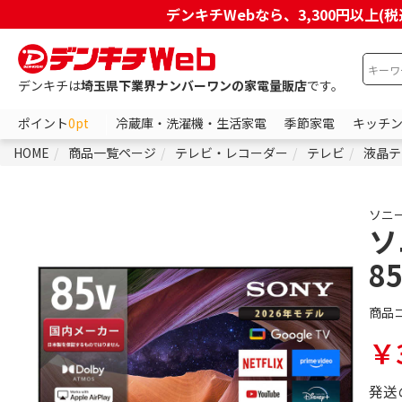
デンキチWebなら、3,300円以
デンキチは
埼玉県下業界ナンバーワンの家電量販店
です。
ポイント
0pt
冷蔵庫・洗濯機・生活家電
季節家電
キッチ
HOME
商品一覧ページ
テレビ・レコーダー
テレビ
液晶テ
ソニ
ソ
8
商品
￥3
発送