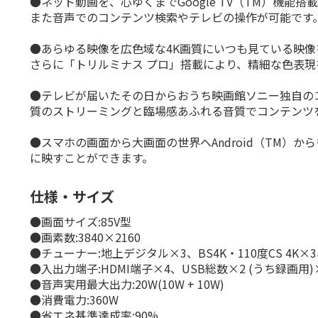
●ネット動画を、心ゆくまでGoogle TV（TM）機
また音声でのコンテンツ検索やテレビの操作が可能です
●あらゆる映像を広色域な4K画質にいつも見ている映像を
さらに「トリルミナス プロ」搭載により、精細な色表
●テレビが届いたその日からおうち映画館ソニー独自のコン
質のストリーミングと臨場感あふれる音質でコンテンツ
●スマホの画面から大画面の世界へAndroid（TM）
に映すことができます。
仕様・サイズ
●画面サイズ:85V型
●画素数:3840×2160
●チューナー:地上デジタル×3、BS4K・110度CS 4K×3
●入出力端子:HDMI端子×4、USB総数×2 (うち録画
●音声実用最大出力:20W(10W + 10W)
●消費電力:360W
●省エネ基準達成率:90%