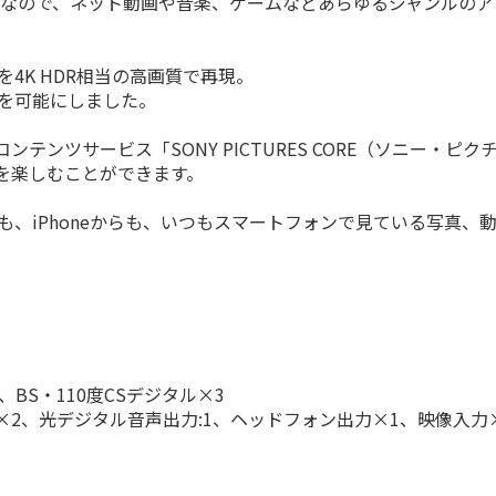
能搭載なので、ネット動画や音楽、ゲームなどあらゆるジャンルの
。
4K HDR相当の高画質で再現。
現を可能にしました。
テンツサービス「SONY PICTURES CORE（ソニー・
を楽しむことができます。
からも、iPhoneからも、いつもスマートフォンで見ている写
、BS・110度CSデジタル×3
用)×2、光デジタル音声出力:1、ヘッドフォン出力×1、映像入力