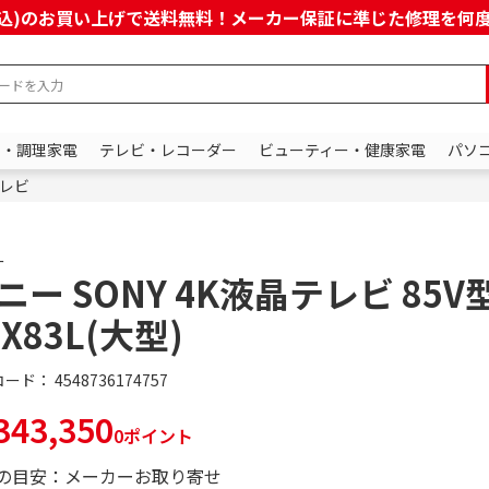
上(税込)のお買い上げで送料無料！メーカー保証に準じた修理を
ン・調理家電
テレビ・レコーダー
ビューティー・健康家電
パソ
レビ
ー
ニー SONY 4K液晶テレビ 85V型
5X83L(大型)
コード：
4548736174757
43,350
0ポイント
の目安：メーカーお取り寄せ