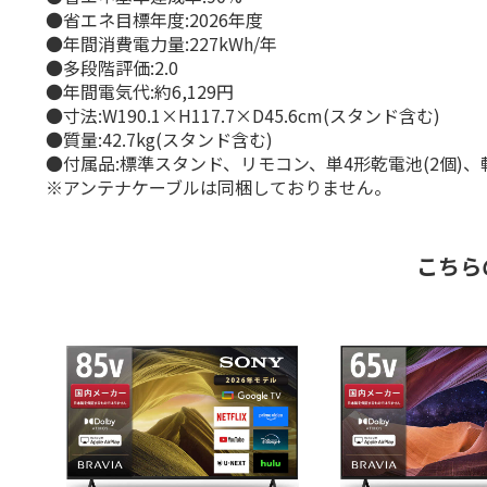
●省エネ目標年度:2026年度
●年間消費電力量:227kWh/年
●多段階評価:2.0
●年間電気代:約6,129円
●寸法:W190.1×H117.7×D45.6cm(スタンド含む)
●質量:42.7kg(スタンド含む)
●付属品:標準スタンド、リモコン、単4形乾電池(2個)
※アンテナケーブルは同梱しておりません。
こちら