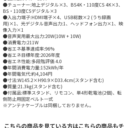
●チューナー:地上デジタル×3、BS4K・110度CS 4K×3、
BS・110度CSデジタル×3
●入出力端子:HDMI端子×4、USB総数×2 (うち録画
用)×1、光デジタル音声出力:1、ヘッドフォン出力×1、映
像入力×1
●音声実用最大出力:20W(10W + 10W)
●消費電力:211W
●省エネ基準達成率:96%
●省エネ目標年度:2026年度
●省エネ性能:多段階評価 4.0
●年間消費電力量:152kWh/年
●年間電気代:約4,104円
●寸法:W145.2×H90.9×D33.4cm(スタンド含む)
●質量:21.3kg(スタンド含む)
●付属品:標準スタンド、リモコン、単4形乾電池(2個)、転
倒防止用固定ベルト一式
※アンテナケーブルは同梱しておりません。
こちらの商品を見ている方はこちらの商品もチ