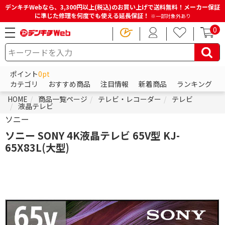
デンキチWebなら、3,300円以上(税込)のお買い上げで送料無料！メーカー保証
に準じた修理を何度でも使える延長保証！
※一部対象外あり
0
ポイント
0pt
カテゴリ
おすすめ商品
注目情報
新着商品
ランキング
HOME
商品一覧ページ
テレビ・レコーダー
テレビ
液晶テレビ
ソニー
ソニー SONY 4K液晶テレビ 65V型 KJ-
65X83L(大型)