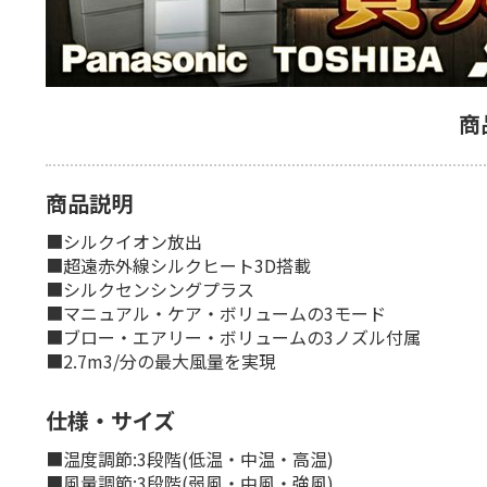
商
商品説明
■シルクイオン放出
■超遠赤外線シルクヒート3D搭載
■シルクセンシングプラス
■マニュアル・ケア・ボリュームの3モード
■ブロー・エアリー・ボリュームの3ノズル付属
■2.7m3/分の最大風量を実現
仕様・サイズ
■温度調節:3段階(低温・中温・高温)
■風量調節:3段階(弱風・中風・強風)