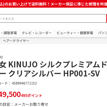
上(税込)のお買い上げで送料無料！メーカー保証に準じた修理を
ン・調理家電
テレビ・レコーダー
ビューティー・健康家電
パソ
ヘアードライヤー
JO
女 KINUJO シルクプレミアム
ー クリアシルバー HP001-SV
コード：
4589946771152
9,500
495ポイント
の目安：メーカーお取り寄せ