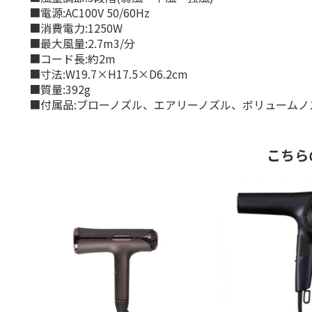
■電源:AC100V 50/60Hz
■消費電力:1250W
■最大風量:2.7m3/分
■コード長:約2m
■寸法:W19.7×H17.5×D6.2cm
■質量:392g
■付属品:ブローノズル、エアリーノズル、ボリュームノ
こちら