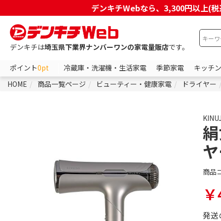
デンキチWebなら、3,300円以
デンキチは
埼玉県下業界ナンバーワンの家電量販店
です。
ポイント
0pt
冷蔵庫・洗濯機・生活家電
季節家電
キッチ
HOME
商品一覧ページ
ビューティー・健康家電
ドライヤー
KINU
絹
ヤ
商品
￥4
発送