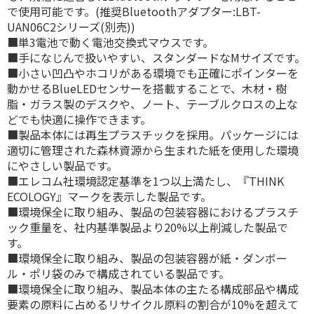
で使用可能です。(推奨Bluetoothアダプター:LBT-
UAN06C2シリーズ(別売))
■単3電池で動く電池交換式マウスです。
■手になじんで扱いやすい、スタンダードなMサイズです。
■小さい凹凸やホコリがある環境でも正確にポインターを
動かせるBlueLEDセンサーを搭載することで、木材・樹
脂・ガラス製のデスクや、ノート、テーブルクロスの上な
どでも快適に操作できます。
■製品本体には再生プラスチックを採用。パッケージには
適切に管理された森林資源から生まれた紙を使用した環境
にやさしい製品です。
■エレコム社環境認定基準を1つ以上満たし、『THINK
ECOLOGY』マークを表示した製品です。
■環境保全に取り組み、製品の包装容器におけるプラスチ
ック重量を、社内基準製品より20%以上削減した製品で
す。
■環境保全に取り組み、製品の包装容器が紙・ダンボー
ル・ポリ袋のみで構成されている製品です。
■環境保全に取り組み、製品本体の主たる構成部品や構成
要素の原料に占めるリサイクル原料の割合が10%を超えて