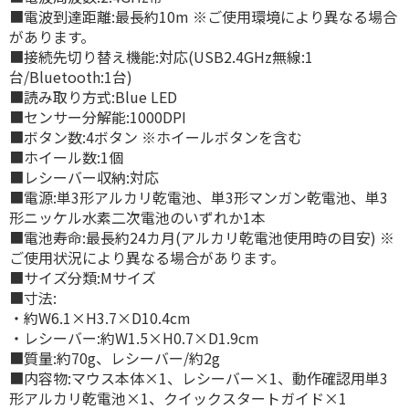
■電波到達距離:最長約10m ※ご使用環境により異なる場合
があります。
■接続先切り替え機能:対応(USB2.4GHz無線:1
台/Bluetooth:1台)
■読み取り方式:Blue LED
■センサー分解能:1000DPI
■ボタン数:4ボタン ※ホイールボタンを含む
■ホイール数:1個
■レシーバー収納:対応
■電源:単3形アルカリ乾電池、単3形マンガン乾電池、単3
形ニッケル水素二次電池のいずれか1本
■電池寿命:最長約24カ月(アルカリ乾電池使用時の目安) ※
ご使用状況により異なる場合があります。
■サイズ分類:Mサイズ
■寸法:
・約W6.1×H3.7×D10.4cm
・レシーバー:約W1.5×H0.7×D1.9cm
■質量:約70g、レシーバー/約2g
■内容物:マウス本体×1、レシーバー×1、動作確認用単3
形アルカリ乾電池×1、クイックスタートガイド×1