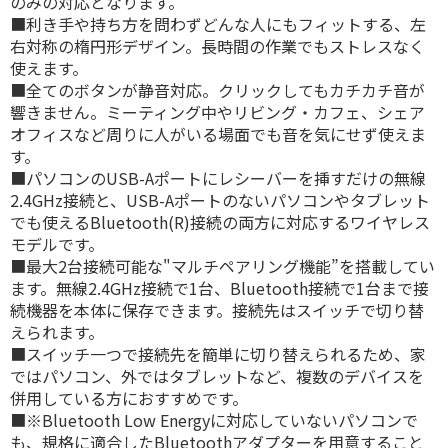
のみの対応となります。
■利き手や持ち方を問わずどんな人にもフィットする、左
右対称の楕円形デザイン。長時間の作業でもストレスなく
使えます。
■全てのボタンが静音対応。クリックしてもカチカチ音が
響きません。ミーティング中やリビング・カフェ、シェア
オフィスなど周りに人がいる場面でも音を気にせず使えま
す。
■パソコンのUSB-Aポートにレシーバーを挿すだけの無線
2.4GHz接続と、USB-Aポートのないパソコンやタブレット
でも使えるBluetooth(R)接続の両方に対応するワイヤレス
モデルです。
■最大2台接続可能な"マルチペアリング機能”を搭載してい
ます。無線2.4GHz接続で1台、Bluetooth接続で1台まで接
続機器を本体に保存できます。接続先はスイッチで切り替
えられます。
■スイッチ一つで接続先を簡単に切り替えられるため、家
ではパソコン、外ではタブレットなど、複数のデバイスを
併用している方におすすめです。
■※Bluetooth Low Energyに対応していないパソコンで
も、規格に適合したBluetoothアダプターを用意すること