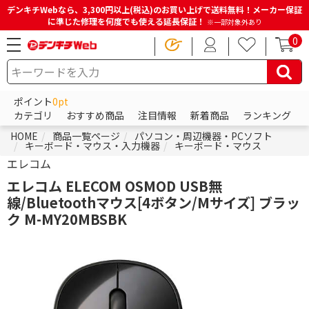
デンキチWebなら、3,300円以上(税込)のお買い上げで送料無料！メーカー保証
に準じた修理を何度でも使える延長保証！
※一部対象外あり
0
ポイント
0pt
カテゴリ
おすすめ商品
注目情報
新着商品
ランキング
HOME
商品一覧ページ
パソコン・周辺機器・PCソフト
キーボード・マウス・入力機器
キーボード・マウス
エレコム
エレコム ELECOM OSMOD USB無
線/Bluetoothマウス[4ボタン/Mサイズ] ブラッ
ク M-MY20MBSBK