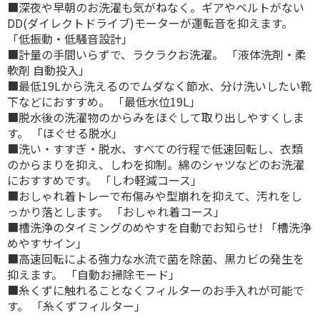
■深夜や早朝のお洗濯も気がねなく。ギアやベルトがない
DD(ダイレクトドライブ)モーターが運転音を抑えます。
「低振動・低騒音設計」
■計量の手間いらずで、ラクラクお洗濯。 「液体洗剤・柔
軟剤 自動投入」
■最低19Lから洗えるのでムダなく節水、分け洗いしたい靴
下などにおすすめ。 「最低水位19L」
■脱水後の洗濯物のからみをほぐして取り出しやすくしま
す。 「ほぐせる脱水」
■洗い・すすぎ・脱水、すべての行程で低速回転し、衣類
のからまりを抑え、しわを抑制。綿のシャツなどのお洗濯
におすすめです。 「しわ軽減コース」
■おしゃれ着トレーで布傷みや型崩れを抑えて、汚れをし
っかり落とします。 「おしゃれ着コース」
■槽洗浄のタイミングのめやすを自動でお知らせ! 「槽洗浄
めやすサイン」
■高速回転による強力な水流で菌を除菌、黒カビの発生を
抑えます。 「自動お掃除モード」
■糸くずに触れることなくフィルターのお手入れが可能で
す。 「糸くずフィルター」