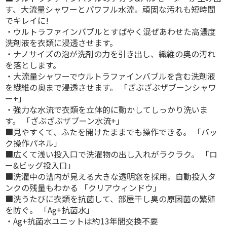
す、大流量シャワーとパワフル水流。頑固な汚れも短時間
でキレイに!
・ウルトラファインバブルとすばやく混ぜあわせた高濃度
洗剤液を衣類に浸透させます。
・ナノサイズの泡が洗剤の力を引き出し、繊維の奥の汚れ
を落とします。
・大流量シャワーでウルトラファインバブルを含む洗剤液
を繊維の奥まで浸透させます。 「ざぶざぶザブーンシャワ
ー+」
・強力な水流で衣類を立体的に動かしてしっかり洗いま
す。 「ざぶざぶザブーン水流+」
■見やすくて、ふたを開けたままでも操作できる。 「バッ
ク操作パネル」
■広くて浅い投入口で洗濯物の出し入れがラクラク。 「ロ
ー&ビッグ投入口」
■洗濯中の漕内が見える大きな透明窓を採用。自動投入タ
ンクの残量もわかる 「クリアウィンドウ」
■洗うたびに衣類を抗菌して、部屋干し臭の原因菌の繁殖
を防ぐ。 「Ag+抗菌水」
・Ag+抗菌水ユニットは約13年間交換不要