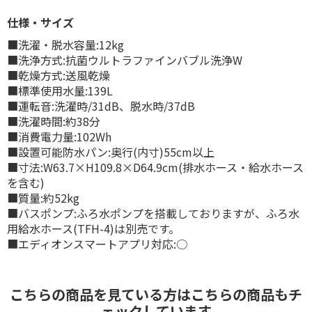
仕様・サイズ
■洗濯・脱水容量:12kg
■洗浄方式:抗菌ウルトラファインバブル洗浄W
■乾燥方式:送風乾燥
■標準使用水量:139L
■運転音:洗濯時/31dB、脱水時/37dB
■洗濯時間:約38分
■消費電力量:102Wh
■設置可能防水パン:奥行(内寸)55cm以上
■寸法:W63.7×H109.8×D64.9cm(排水ホース・給水ホース
を含む)
■質量:約52kg
■バスポンプ:ふろ水ポンプを搭載しておりますが、ふろ水
用給水ホース(TFH-4)は別売です。
■エディオンスマートアプリ対応:○
こちらの商品を見ている方はこちらの商品もチ
ェックしています