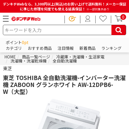
デンキチWebなら、3,300円以上(税込)のお買い上げで送料無料！メーカー保証
に準じた修理を何度でも使える延長保証！
※一部対象外あり
0
ポイント
0pt
カテゴリ
おすすめ商品
注目情報
新着商品
ランキング
HOME
商品一覧ページ
冷蔵庫・洗濯機・生活家電
洗濯機・洗濯乾燥機
全自動洗濯機
東芝
東芝 TOSHIBA 全自動洗濯機-インバーター洗濯
機 ZABOON グランホワイト AW-12DPB6-
W（大型）