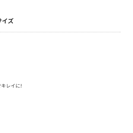
サイズ
キレイに!
」