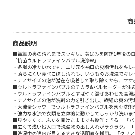
商
商品説明
■繊維の奥の汚れまでスッキリ。黄ばみを防ぎ1年後の
「抗菌ウルトラファインバブル洗浄W」
・冬場の冷たい水でも、エリ元や袖口の皮脂汚れをキレ
・落ちにくい食べこぼし汚れも、いつものお洗濯でキレ
・ナノサイズの泡が潜在を吸着して取り除くから、すす
■ウルトラファインバブルのチカラ&パルセーターが生
・ウルトラファインバブルとすばやく混ぜあわせた高濃
・ナノサイズの泡が洗剤の力を引き出し、繊維の奥の汚
・大流量シャワーでウルトラファインバブルを含む洗剤
・強力な水流で衣類を立体的に動かしてしっかり洗いま
■見やすくて、ふたを開けたままでも操作できる。 「
■広くて浅い投入口で洗濯物の出し入れがラクラク。 「
■洗濯中の漕内が見える大きな透明窓を採用。 「クリ