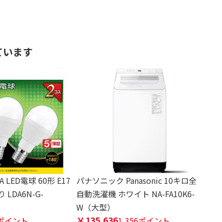
ています
A LED電球 60形 E17
パナソニック Panasonic 10キロ全
 LDA6N-G-
自動洗濯機 ホワイト NA-FA10K6-
W（大型）
￥135,636
6ポイント
1,356ポイント