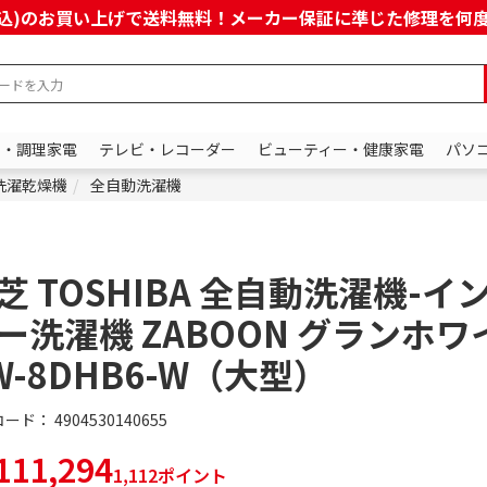
上(税込)のお買い上げで送料無料！メーカー保証に準じた修理を
ン・調理家電
テレビ・レコーダー
ビューティー・健康家電
パソ
洗濯乾燥機
全自動洗濯機
芝 TOSHIBA 全自動洗濯機-イ
ー洗濯機 ZABOON グランホワ
W-8DHB6-W（大型）
コード：
4904530140655
11,294
1,112ポイント