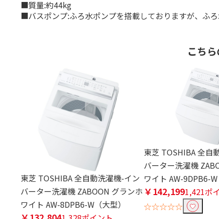
■質量:約44kg
■バスポンプ:ふろ水ポンプを搭載しておりますが、ふろ水
こちら
東芝 TOSHIBA 全
バーター洗濯機 ZAB
東芝 TOSHIBA 全自動洗濯機-イン
ワイト AW-9DPB6
￥142,199
バーター洗濯機 ZABOON グランホ
1,421ポ
ワイト AW-8DPB6-W（大型）
☆☆☆☆☆
￥132,804
1,328ポイント