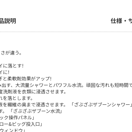
品説明
仕様・
白さが違う。
イに落とす!
イに!
ぎと柔軟剤効果がアップ!
み出す、大流量シャワーとパワフル水流。頑固な汚れも短時間で
度洗剤液を衣類に浸透させます。
れを落とします。
液を繊維の奥まで浸透させます。 「ざぶざぶザブーンシャワー
す。 「ざぶざぶザブーン水流」
バック操作パネル」
ロー&ビッグ投入口」
アウィンドウ」