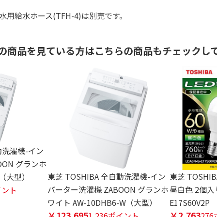
用給水ホース(TFH-4)は別売です。
の商品を見ている方はこちらの商品もチェックし
自動洗濯機-イン
OON グランホ
東芝 TOSHIBA 全自動洗濯機-イン
東芝 TOSHIB
-W（大型）
バーター洗濯機 ZABOON グランホ
昼白色 2個入り
イント
ワイト AW-10DHB6-W（大型）
E17S60V2P
￥123,695
￥2,763
1,236ポイント
27