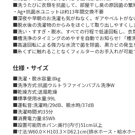
■洗うたびに衣類を抗菌して、部屋干し臭の原因菌の繁殖
・Ag+抗菌水ユニットは約13年間交換不要
■深夜や早朝のお洗濯も気がねなく。ギアやベルトがない
■脱水後の洗濯物のからみをほぐして取り出しやすくし
■洗い・すすぎ・脱水、すべての行程で低速回転し、衣
■槽洗浄のタイミングのめやすを自動でお知らせ! 「槽
■高速回転による強力な水流で菌を除菌、黒カビの発生
■糸くずに触れることなくフィルターのお手入れが可能
仕様・サイズ
■洗濯・脱水容量:8kg
■洗浄方式:抗菌ウルトラファインバブル洗浄W
■乾燥方式:送風乾燥
■標準使用水量:99L
■運転音:洗濯時/29dB、脱水時/37dB
■洗濯時間:約35分
■消費電力量:85Wh
■設置可能防水パン:奥行(内寸)51cm以上
■寸法:W60.0×H103.3×D62.1cm(排水ホース・給水