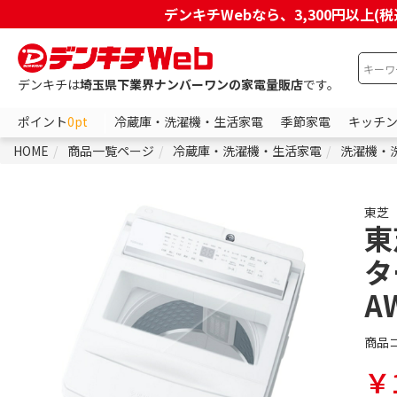
デンキチWebなら、3,300円以
デンキチは
埼玉県下業界ナンバーワンの家電量販店
です。
ポイント
0pt
冷蔵庫・洗濯機・生活家電
季節家電
キッチ
HOME
商品一覧ページ
冷蔵庫・洗濯機・生活家電
洗濯機・
東芝
東
タ
A
商品
￥1