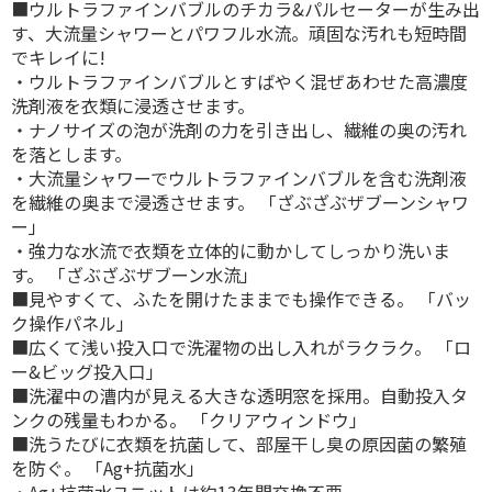
■ウルトラファインバブルのチカラ&パルセーターが生み出
す、大流量シャワーとパワフル水流。頑固な汚れも短時間
でキレイに!
・ウルトラファインバブルとすばやく混ぜあわせた高濃度
洗剤液を衣類に浸透させます。
・ナノサイズの泡が洗剤の力を引き出し、繊維の奥の汚れ
を落とします。
・大流量シャワーでウルトラファインバブルを含む洗剤液
を繊維の奥まで浸透させます。 「ざぶざぶザブーンシャワ
ー」
・強力な水流で衣類を立体的に動かしてしっかり洗いま
す。 「ざぶざぶザブーン水流」
■見やすくて、ふたを開けたままでも操作できる。 「バッ
ク操作パネル」
■広くて浅い投入口で洗濯物の出し入れがラクラク。 「ロ
ー&ビッグ投入口」
■洗濯中の漕内が見える大きな透明窓を採用。自動投入タ
ンクの残量もわかる。 「クリアウィンドウ」
■洗うたびに衣類を抗菌して、部屋干し臭の原因菌の繁殖
を防ぐ。 「Ag+抗菌水」