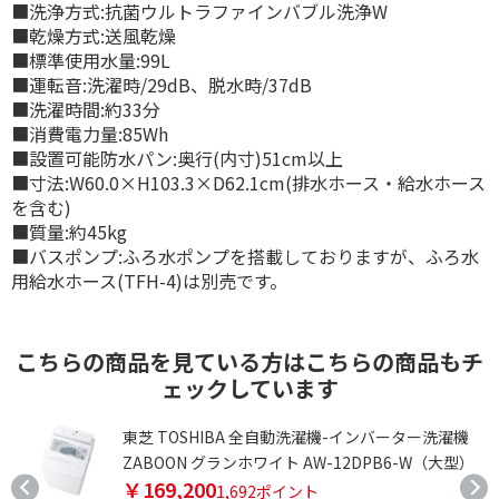
■洗浄方式:抗菌ウルトラファインバブル洗浄W
■乾燥方式:送風乾燥
■標準使用水量:99L
■運転音:洗濯時/29dB、脱水時/37dB
■洗濯時間:約33分
■消費電力量:85Wh
■設置可能防水パン:奥行(内寸)51cm以上
■寸法:W60.0×H103.3×D62.1cm(排水ホース・給水ホース
を含む)
■質量:約45kg
■バスポンプ:ふろ水ポンプを搭載しておりますが、ふろ水
用給水ホース(TFH-4)は別売です。
こちらの商品を見ている方はこちらの商品もチ
ェックしています
東芝 TOSHIBA 全自動洗濯機-インバーター洗濯機
ZABOON グランホワイト AW-12DPB6-W（大型）
￥169,200
1,692ポイント