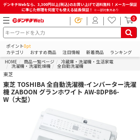
デンキチWebなら、3,300円以上(税込)のお買い上げで送料無料！メーカー保証
に準じた修理を何度でも使える延長保証！
※一部対象外あり
0
ポイント
0pt
カテゴリ
おすすめ商品
注目情報
新着商品
ランキング
HOME
商品一覧ページ
冷蔵庫・洗濯機・生活家電
洗濯機・洗濯乾燥機
全自動洗濯機
東芝
東芝 TOSHIBA 全自動洗濯機-インバーター洗濯
機 ZABOON グランホワイト AW-8DPB6-
W（大型）