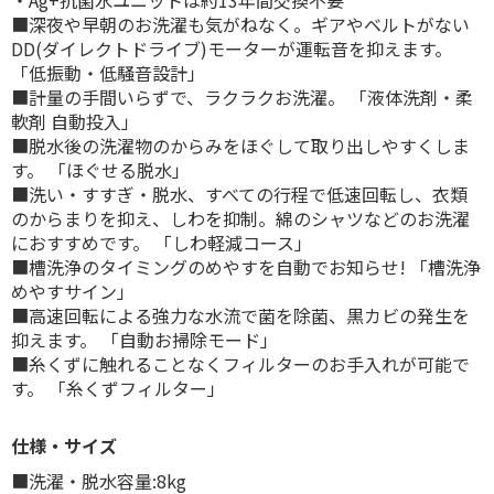
・Ag+抗菌水ユニットは約13年間交換不要
■深夜や早朝のお洗濯も気がねなく。ギアやベルトがない
DD(ダイレクトドライブ)モーターが運転音を抑えます。
「低振動・低騒音設計」
■計量の手間いらずで、ラクラクお洗濯。 「液体洗剤・柔
軟剤 自動投入」
■脱水後の洗濯物のからみをほぐして取り出しやすくしま
す。 「ほぐせる脱水」
■洗い・すすぎ・脱水、すべての行程で低速回転し、衣類
のからまりを抑え、しわを抑制。綿のシャツなどのお洗濯
におすすめです。 「しわ軽減コース」
■槽洗浄のタイミングのめやすを自動でお知らせ! 「槽洗浄
めやすサイン」
■高速回転による強力な水流で菌を除菌、黒カビの発生を
抑えます。 「自動お掃除モード」
■糸くずに触れることなくフィルターのお手入れが可能で
す。 「糸くずフィルター」
仕様・サイズ
■洗濯・脱水容量:8kg