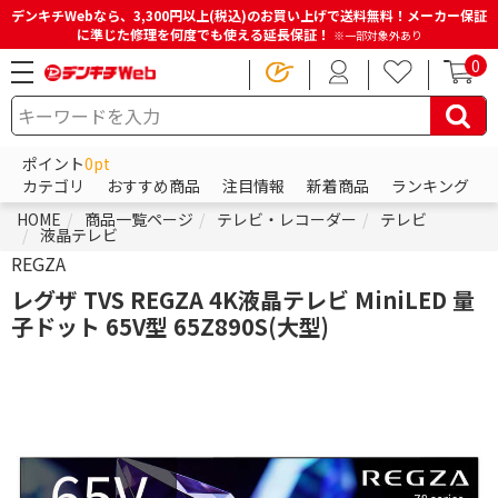
デンキチWebなら、3,300円以上(税込)のお買い上げで送料無料！メーカー保証
に準じた修理を何度でも使える延長保証！
※一部対象外あり
0
ポイント
0pt
カテゴリ
おすすめ商品
注目情報
新着商品
ランキング
HOME
商品一覧ページ
テレビ・レコーダー
テレビ
液晶テレビ
REGZA
レグザ TVS REGZA 4K液晶テレビ MiniLED 量
子ドット 65V型 65Z890S(大型)