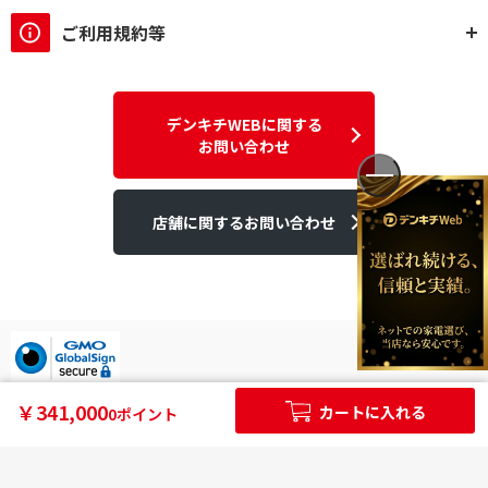
ご利用規約等
デンキチWEBに関する
お問い合わせ
店舗に関するお問い合わせ
デンキチはGMOグローバルサイン発行のSSL電子証明書を使用して
￥341,000
カートに入れる
0ポイント
います。
個人情報やご購入情報はSSL暗号化通信により保護されます。
Copyright ©2025DEN-KICHI WEB All rights reserved.