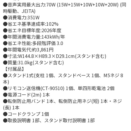
●音声実用最大出力:70W (15W+15W+10W+10W+20W) (同
時駆動、JEITA)
●消費電力:351W
●省エネ基準達成率:102%
●省エネ目標年度:2026年度
●年間消費電力量:143kWh/年
●省エネ性能:多段階評価 3.0
●年間電気代:約3,861円
●寸法:W144.8×H89.3×D29.1cm(スタンド含む)
●質量:31.0kg(スタンド含む)
【付属品】
●スタンド1式(支柱 1個、スタンドベース 1個、M5ネジ 8
本)
●リモコン送信機(CT-90510) 1個、単四形乾電池 2個
●電源コード(2m) 1本
●転倒防止用バンド 1本、転倒防止用ネジ(短) 1本・ネジ
(長) 1本
●コードクランプ 1個
●取扱説明書 1部、スタンド取付説明書 1部