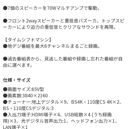
●7個のスピーカーを70Wマルチアンプで駆動。
●フロント2wayスピーカーと重低音バズーカ、トップスピ
ーカーにより迫力の重低音とクリアなサウンドを再現。
【タイムシフトマシン】
●地デジ番組を最大6チャンネルまるごと録画。
●過去番組表から、見逃した番組や録画し忘れた番組が自
由に選べます。
仕様・サイズ
●画面サイズ:65V型
●画素数:3840×2160
●チューナー:地上デジタル×9、BS4K・110度CS 4K×2、
BS・110度CSデジタル:3
●入出力端子:HDMI端子×4、USB総数×4 (うち録画
用)×3、光デジタル音声出力:1、ヘッドフォン出力×1、
LAN端子×1