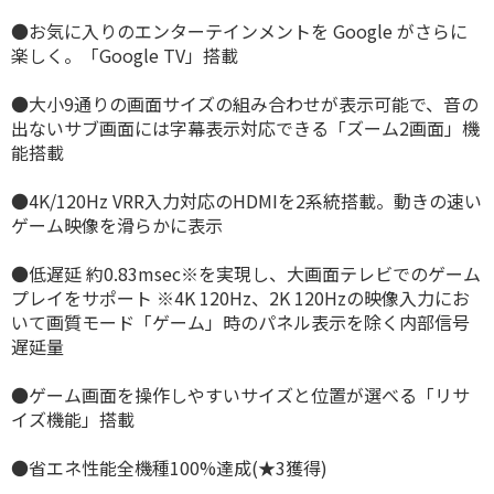
●お気に入りのエンターテインメントを Google がさらに
楽しく。「Google TV」搭載
●大小9通りの画面サイズの組み合わせが表示可能で、音の
出ないサブ画面には字幕表示対応できる「ズーム2画面」機
能搭載
●4K/120Hz VRR入力対応のHDMIを2系統搭載。動きの速い
ゲーム映像を滑らかに表示
●低遅延 約0.83msec※を実現し、大画面テレビでのゲーム
プレイをサポート ※4K 120Hz、2K 120Hzの映像入力にお
いて画質モード「ゲーム」時のパネル表示を除く内部信号
遅延量
●ゲーム画面を操作しやすいサイズと位置が選べる「リサ
イズ機能」搭載
●省エネ性能全機種100%達成(★3獲得)