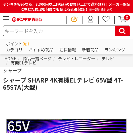
デンキチWebなら、3,300円以上(税込)のお買い上げで送料無料！メーカー保証
に準じた修理を何度でも使える延長保証！
※一部対象外あり
0
ポイント
0pt
カテゴリ
おすすめ商品
注目情報
新着商品
ランキング
HOME
商品一覧ページ
テレビ・レコーダー
テレビ
有機ELテレビ
シャープ
シャープ SHARP 4K有機ELテレビ 65V型 4T-
65S7A(大型)