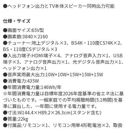
●ヘッドフォン出力とTV本体スピーカー同時出力可能
仕様・サイズ
●画面サイズ:65V型
●画素数:3840×2160
●チューナー:地上デジタル×3、BS4K・110度CS?4K×2、
BS・110度CSデジタル×3
●入出力端子:HDMI端子×4、アナログ音声入力×1、USB
端子×3、アナログ音声出力×1、光デジタル音声出力×1、
ヘッドフォン出力×1
●音声実用最大出力:10W+10W+15W+15W+15W
●消費電力:435W
●年間消費電力量:146Wh/年
※年間消費電力量は目標年度2026年度基準の省エネ法に基
づいたものです。一般家庭での平均視聴時間(5.1時間)を基
準に算出した、一年間に使用する電力量です。
●寸法:W144.4×H89.2×26.3cm(スタンド含む)
●質量:22kg
●付属品:リモコン×1、リモコン用単4形乾電池×2、取扱