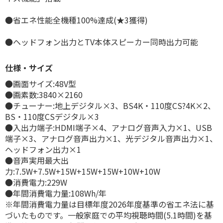
●省エネ性能全機種100%達成(★3獲得)
●ヘッドフォン出力とTV本体スピーカー同時出力可能
仕様・サイズ
●画面サイズ:48V型
●画素数:3840×2160
●チューナー:地上デジタル×3、BS4K・110度CS?4K×2、
BS・110度CSデジタル×3
●入出力端子:HDMI端子×4、アナログ音声入力×1、USB
端子×3、アナログ音声出力×1、光デジタル音声出力×1、
ヘッドフォン出力×1
●音声実用最大出
力:7.5W+7.5W+15W+15W+15W+10W+10W
●消費電力:229W
●年間消費電力量:108Wh/年
※年間消費電力量は目標年度2026年度基準の省エネ法に基
づいたものです。一般家庭での平均視聴時間(5.1時間)を基