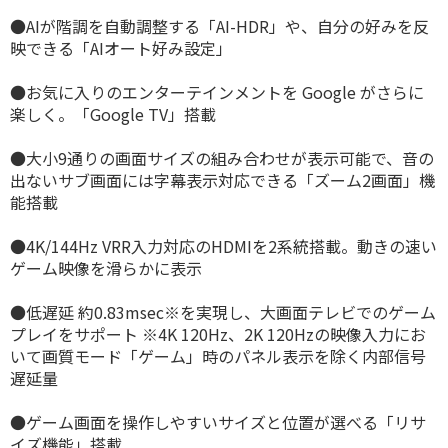
●AIが階調を自動調整する「AI-HDR」や、自分の好みを反
映できる「AIオート好み設定」
●お気に入りのエンターテインメントを Google がさらに
楽しく。「Google TV」搭載
●大小9通りの画面サイズの組み合わせが表示可能で、音の
出ないサブ画面には字幕表示対応できる「ズーム2画面」機
能搭載
●4K/144Hz VRR入力対応のHDMIを2系統搭載。動きの速い
ゲーム映像を滑らかに表示
●低遅延 約0.83msec※を実現し、大画面テレビでのゲーム
プレイをサポート ※4K 120Hz、2K 120Hzの映像入力にお
いて画質モード「ゲーム」時のパネル表示を除く内部信号
遅延量
●ゲーム画面を操作しやすいサイズと位置が選べる「リサ
イズ機能」搭載