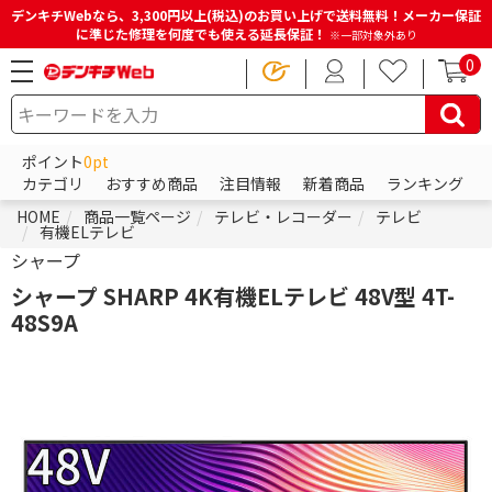
デンキチWebなら、3,300円以上(税込)のお買い上げで送料無料！メーカー保証
に準じた修理を何度でも使える延長保証！
※一部対象外あり
0
ポイント
0pt
カテゴリ
おすすめ商品
注目情報
新着商品
ランキング
HOME
商品一覧ページ
テレビ・レコーダー
テレビ
有機ELテレビ
シャープ
シャープ SHARP 4K有機ELテレビ 48V型 4T-
48S9A