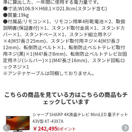
準に算出した、一年間に使用する電力量です。
●寸法:W106.9×H68.1×D21.8cm(スタンド含む)
●質量:19kg
●付属品:リモコン×1、リモコン用単4形乾電池×2、取扱
説明書(保証書付)×1、スタンド取付金具×1、スタンドカ
バー×1、スタンドベース×1、スタンド組立用ネジ
×4(M5?長さ25mm)、スタンド取付用ネジ×4(M5?長さ
12mm)、転倒防止ベルト×1、転倒防止ベルトテレビ取付
用ネジ(黒)×1(M4?長さ8mm)、転倒防止ベルトテレビ台固
定用ネジ(シルバー)×1(M4?長さ16mm)、スタンド回転ロ
ックネジ×1
※アンテナケーブルは同梱しておりません。
こちらの商品を見ている方はこちらの商品もチ
ェックしています
-
シャープ SHARP 4K液晶テレビ MiniLED 量子ドット
43V型 4T-43X7A
￥242,495
0ポイント