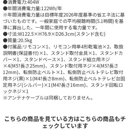
●消費電力:404W
●年間消費電力量:122Wh/年
※年間消費電力量は目標年度2026年度基準の省エネ法に基
づいたものです。一般家庭での平均視聴時間(5.1時間)を基
準に算出した、一年間に使用する電力量です。
●寸法:W122.5×H76.9×D26.3cm(スタンド含む)
●質量:20.5kg
●付属品:リモコン×1、リモコン用単4形乾電池×2、取扱
説明書(保証書付)×1、スタンド取付金具×1、スタンドカ
バー×1、スタンドベース×1、スタンド組立用ネジ
×4(M5?長さ25mm)、スタンド取付用ネジ×4(M5?長さ
12mm)、転倒防止ベルト×1、転倒防止ベルトテレビ取付
用ネジ(黒)×1(M4?長さ8mm)、転倒防止ベルトテレビ台固
定用ネジ(シルバー)×1(M4?長さ16mm)、スタンド回転ロ
ックネジ×1
※アンテナケーブルは同梱しておりません。
こちらの商品を見ている方はこちらの商品もチ
ェックしています