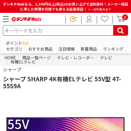
デンキチWebなら、3,300円以上(税込)のお買い上げで送料無料！メーカー保証
に準じた修理を何度でも使える延長保証！
※一部対象外あり
0
ポイント
0pt
カテゴリ
おすすめ商品
注目情報
新着商品
ランキング
HOME
商品一覧ページ
テレビ・レコーダー
テレビ
有機ELテレビ
シャープ
シャープ SHARP 4K有機ELテレビ 55V型 4T-
55S9A