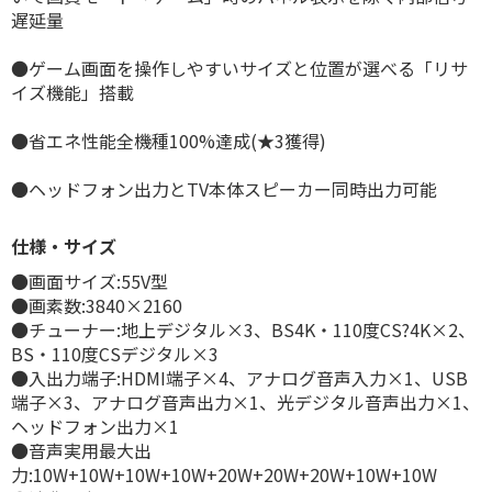
遅延量
●ゲーム画面を操作しやすいサイズと位置が選べる「リサ
イズ機能」搭載
●省エネ性能全機種100%達成(★3獲得)
●ヘッドフォン出力とTV本体スピーカー同時出力可能
仕様・サイズ
●画面サイズ:55V型
●画素数:3840×2160
●チューナー:地上デジタル×3、BS4K・110度CS?4K×2、
BS・110度CSデジタル×3
●入出力端子:HDMI端子×4、アナログ音声入力×1、USB
端子×3、アナログ音声出力×1、光デジタル音声出力×1、
ヘッドフォン出力×1
●音声実用最大出
力:10W+10W+10W+10W+20W+20W+20W+10W+10W