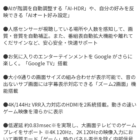
●AIが階調を自動調整する「AI-HDR」や、自分の好みを反
映できる「AIオート好み設定」
●人感センサーが視聴している場所や人数を感知して、画
質・音質を自動補正。また、番組表自動拡大機能や離れて
くだサインなど、安心安全・快適サポート
●お気に入りのエンターテインメントを Google がさらに
楽しく。「Google TV」搭載
●大小9通りの画面サイズの組み合わせが表示可能で、音の
出ないサブ画面には字幕表示対応できる「ズーム2画面」機
能搭載
●4K/144Hz VRR入力対応のHDMIを2系統搭載。動きの速い
ゲーム映像を滑らかに表示
●低遅延 約0.83msec※を実現し、大画面テレビでのゲーム
プレイをサポート ※4K 120Hz、2K 120Hzの映像入力にお
いて画質モード「ゲーム」時のパネル表示を除く内部信号