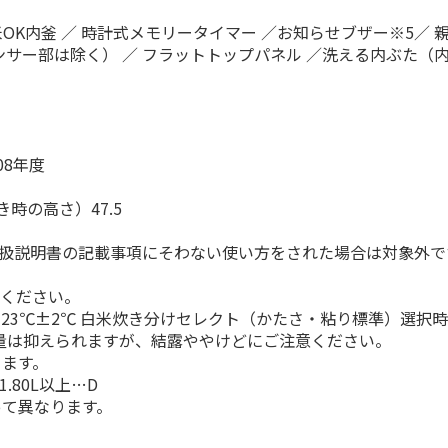
米OK内釜 ／ 時計式メモリータイマー ／お知らせブザー※5／ 
ンサー部は除く） ／ フラットトップパネル ／洗える内ぶた（
08年度
き時の高さ）47.5
取扱説明書の記載事項にそわない使い方をされた場合は対象外で
認ください。
室温：23℃±2℃ 白米炊き分けセレクト（かたさ・粘り標準）
量は抑えられますが、結露ややけどにご注意ください。
きます。
.80L以上…D
って異なります。