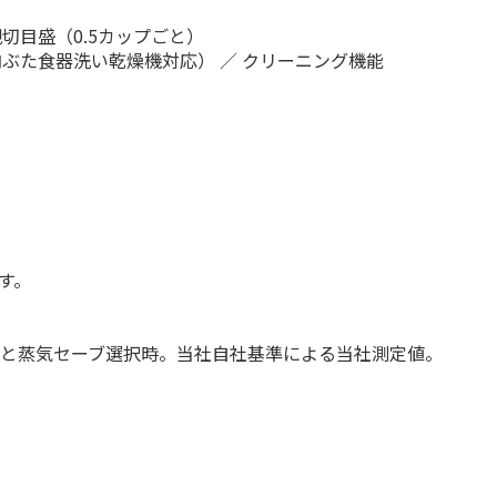
親切目盛（0.5カップごと）
内ぶた食器洗い乾燥機対応） ／ クリーニング機能
す。
選択時と蒸気セーブ選択時。当社自社基準による当社測定値。