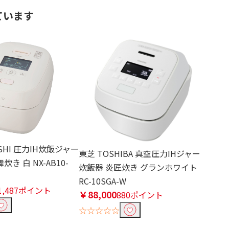
ています
USHI 圧力IH炊飯ジャー
東芝 TOSHIBA 真空圧力IHジャー
炊き 白 NX-AB10-
炊飯器 炎匠炊き グランホワイト
RC-10SGA-W
1,487ポイント
￥88,000
880ポイント
☆☆☆☆☆