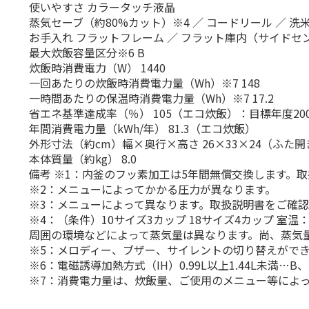
使いやすさ カラータッチ液晶
蒸気セーブ（約80%カット）※4 ／ コードリール ／ 洗
お手入れ フラットフレーム ／ フラット庫内（サイドセ
最大炊飯容量区分※6 B
炊飯時消費電力（W） 1440
一回あたりの炊飯時消費電力量（Wh）※7 148
一時間あたりの保温時消費電力量（Wh）※7 17.2
省エネ基準達成率（％） 105（エコ炊飯）：目標年度20
年間消費電力量（kWh/年） 81.3（エコ炊飯）
外形寸法（約cm）幅×奥行×高さ 26×33×24（ふた開
本体質量（約kg） 8.0
備考 ※1：内釜のフッ素加工は5年間無償交換します。
※2：メニューによってかかる圧力が異なります。
※3：メニューによって異なります。取扱説明書をご確
※4：（条件）10サイズ3カップ 18サイズ4カップ 
周囲の環境などによって蒸気量は異なります。尚、蒸気
※5：メロディー、ブザー、サイレントの切り替えがで
※6：電磁誘導加熱方式（IH）0.99L以上1.44L未満…B、1
※7：消費電力量は、炊飯量、ご使用のメニュー等によ