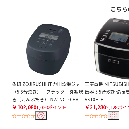
こちら
象印 ZOJIRUSHI 圧力IH炊飯ジャー
三菱電機 MITSUBIS
（5.5合炊き） ブラック 炎舞炊
飯器 5.5合炊き 備長炭
き（えんぶだき） NW-NC10-BA
VS10H-B
￥102,080
￥21,280
1,020ポイント
2,128ポ
☆☆☆☆☆
☆☆☆☆☆