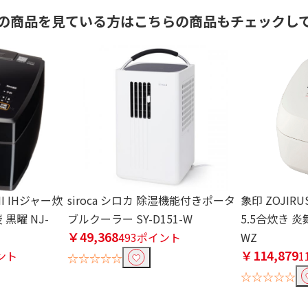
の商品を見ている方はこちらの商品もチェックし
HI IHジャー炊
siroca シロカ 除湿機能付きポータ
象印 ZOJIR
 黒曜 NJ-
ブルクーラー SY-D151-W
5.5合炊き 炎舞
￥49,368
493ポイント
WZ
￥114,879
イント
1
☆☆☆☆☆
☆☆☆☆☆