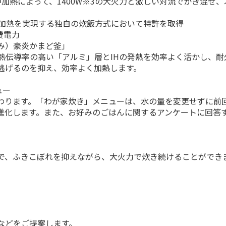
中加熱によって、1400W※3の大火力と激しい対流でかき混ぜ
的に集中加熱を実現する独自の炊飯方式において特許を取得
費電力
み）豪炎かまど釜」
熱伝導率の高い「アルミ」層とIHの発熱を効率よく活かし、
逃げるのを抑え、効率よく加熱します。
ュー
わります。「わが家炊き」メニューは、水の量を変更せずに前
進化します。また、お好みのごはんに関するアンケートに回答
で、ふきこぼれを抑えながら、大火力で炊き続けることができ
。
などをご提案します。