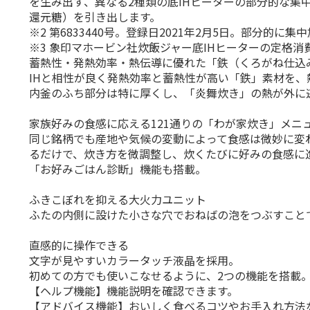
を生み出す、異なる2種類の底IHヒーターの部分的な集
還元糖）を引き出します。
※2 第6833440号。登録日2021年2月5日。部分
※3 象印マホービン社炊飯ジャー底IHヒーターの定格消
蓄熱性・発熱効率・熱伝導に優れた「鉄（くろがね仕込
IHと相性が良く発熱効率と蓄熱性が高い「鉄」素材を、
内釜のふち部分は特に厚くし、「炎舞炊き」の熱が外に
家族好みの食感に応える121通りの「わが家炊き」メニ
同じ銘柄でも産地や気候の変動によって食感は微妙に変
るだけで、炊き方を微調整し、炊くたびに好みの食感に
「お好みごはん診断」機能も搭載。
ふきこぼれを抑える大火力ユニット
ふたの内側に設けた小さな穴でおねばの泡をつぶすこと
直感的に操作できる
文字が見やすいカラータッチ液晶を採用。
初めての方でも使いこなせるように、2つの機能を搭載
【ヘルプ機能】機能説明を確認できます。
【アドバイス機能】おいしく食べるコツやお手入れ方法