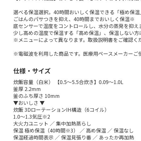
選べる保温選択。40時間おいしく保温できる「極め保温
ごはんのパサつきを抑え、40時間までおいしく保温※
底センサーで温度をコントロールし、水分の蒸発を抑え
少し高めの温度で保温する「高め保温」、保温しない方
※メニューによって異なります。取扱説明書をご確認く
※電磁波を利用した商品です。医療用ペースメーカーご
仕様・サイズ
炊飯容量（白米） 【0.5～5.5合炊き】0.09～1.0L
釜厚 2.2mm
釜のふち厚さ 10mm
▼おいしさ ▼
炊飯 3DローテーションIH構造（6コイル）
1.0～1.3気圧※2
大火力ユニット ／ 集中加熱蒸らし
保温 極め保温（40時間※3） ／ 高め保温 ／ 保温なし
保温経過時間表示 ／ 保温見張り番 ／ あったか再加熱