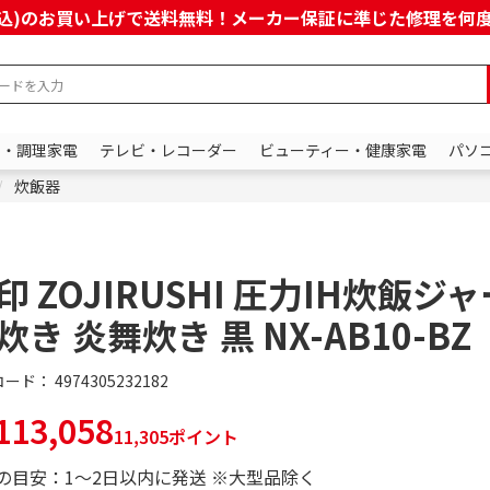
上(税込)のお買い上げで送料無料！メーカー保証に準じた修理を
ン・調理家電
テレビ・レコーダー
ビューティー・健康家電
パソ
炊飯器
印 ZOJIRUSHI 圧力IH炊飯ジャー
炊き 炎舞炊き 黒 NX-AB10-BZ
コード：
4974305232182
13,058
11,305ポイント
の目安：1～2日以内に発送 ※大型品除く