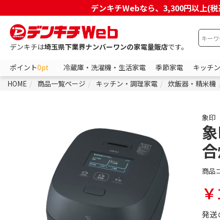
デンキチWebなら、3,300円以
デンキチは
埼玉県下業界ナンバーワンの家電量販店
です。
ポイント
0pt
冷蔵庫・洗濯機・生活家電
季節家電
キッチ
HOME
商品一覧ページ
キッチン・調理家電
炊飯器・精米機
象印
象
合
商品
￥1
発送