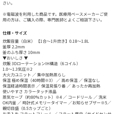
さい。
※電磁波を利用した商品です。医療用ペースメーカーご使
用の方は、ご購入の際、専門医師とよくご相談下さい。
仕様・サイズ
炊飯容量（白米） 【1合～1升炊き】0.18～1.8L
釜厚 2.2mm
釜のふち厚さ 10mm
▼おいしさ ▼
炊飯 3DローテーションIH構造（6コイル）
1.0～1.3気圧※2
大火力ユニット ／ 集中加熱蒸らし
保温 極め保温（40時間※3） ／ 高め保温 ／ 保温なし
保温経過時間表示 ／ 保温見張り番 ／ あったか再加熱
使いやすさ カラータッチ液晶
蒸気セーブ（約80%カット）※4 ／ コードリール ／ 洗米
OK内釜 ／ 時計式メモリータイマー ／お知らせブザー※5／
親切目盛（0.5カップごと）
お手入れ フラットフレーム ／ フラット庫内（サイドセンサ