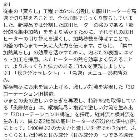
※1
従来の「蒸らし」工程では6つに分割した底IHヒーターを高
速で切り替えることで、全体加熱でじっくり蒸らしていま
した。新製品では分割した底IHヒーターの強みである「部
分的な集中加熱」ををより活かすために、それぞれの底IH
ヒーターの切り替えを遅くし、加熱秒数を伸ばすことで、
内釜の中心まで一気に大火力を伝えます。さらに、「集中
加熱蒸らし」の効果を活かすために、内ぶたの表面にはマ
ット加工を採用。ふたヒーターの熱を効率よく伝えること
で、よりふっくらと弾力のあるごはんを実現しました。
※1 「炊き分けセレクト」・「急速」メニュー選択時の
み。
縦横無尽にお米を舞い上げる、激しい対流を実現した「3D
ローテーションIH構造」
かまどの炎の激しいゆらぎを再現し、特許※2も取得してい
る「炎舞炊き」は、縦横無尽に複雑で激しい対流を生み出
す「3DローテーションIH構造」を採用。縦対流と横対流を
生み出す、異なる2種類の底IHヒーターの部分的な集中加熱
によって、1400W※3の大火力と激しい対流でかき混ぜ、ふ
っくらとした粒感と甘み成分（甘み成分の一つである還元