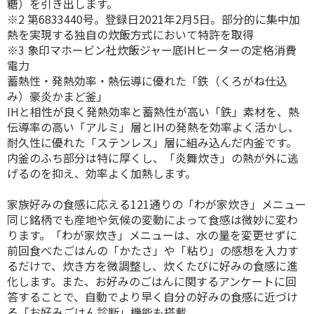
糖）を引き出します。
※2 第6833440号。登録日2021年2月5日。部分的に集中加
熱を実現する独自の炊飯方式において特許を取得
※3 象印マホービン社炊飯ジャー底IHヒーターの定格消費
電力
蓄熱性・発熱効率・熱伝導に優れた「鉄（くろがね仕込
み）豪炎かまど釜」
IHと相性が良く発熱効率と蓄熱性が高い「鉄」素材を、熱
伝導率の高い「アルミ」層とIHの発熱を効率よく活かし、
耐久性に優れた「ステンレス」層に組み込んだ内釜です。
内釜のふち部分は特に厚くし、「炎舞炊き」の熱が外に逃
げるのを抑え、効率よく加熱します。
家族好みの食感に応える121通りの「わが家炊き」メニュー
同じ銘柄でも産地や気候の変動によって食感は微妙に変わ
ります。「わが家炊き」メニューは、水の量を変更せずに
前回食べたごはんの「かたさ」や「粘り」の感想を入力す
るだけで、炊き方を微調整し、炊くたびに好みの食感に進
化します。また、お好みのごはんに関するアンケートに回
答することで、自動でより早く自分の好みの食感に近づけ
る「お好みごはん診断」機能も搭載。