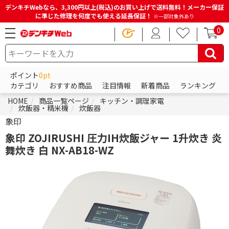
デンキチWebなら、3,300円以上(税込)のお買い上げで送料無料！メーカー保証
に準じた修理を何度でも使える延長保証！
※一部対象外あり
0
ポイント
0pt
カテゴリ
おすすめ商品
注目情報
新着商品
ランキング
HOME
商品一覧ページ
キッチン・調理家電
炊飯器・精米機
炊飯器
象印
象印 ZOJIRUSHI 圧力IH炊飯ジャー 1升炊き 炎
舞炊き 白 NX-AB18-WZ