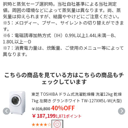
択時と蒸気セーブ選択時。当社自社基準による当社測定
値。周囲の環境などによって蒸気量は異なります。尚、蒸
気量は抑えられますが、結露ややけどにご注意ください。
※5：メロディー、ブザー、サイレントの切り替えができま
す。
※6：電磁誘導加熱方式（IH）0.99L以上1.44L未満…B、
1.80L以上…D
※7：消費電力量は、炊飯量、ご使用のメニュー等によって
異なります。
こちらの商品を見ている方はこちらの商品もチ
ェックしています
12
東芝 TOSHIBA ドラム式洗濯乾燥機 洗濯12kg 乾燥
7kg 左開き グランホワイト TW-127XM5L-W(大型)
40%OFF
￥316,800
￥187,199
1,871ポイント
★★★★☆