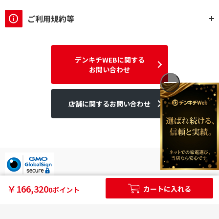
ご利用規約等
デンキチWEBに関する
お問い合わせ
店舗に関するお問い合わせ
デンキチはGMOグローバルサイン発行のSSL電子証明書を使用して
￥166,320
カートに入れる
0ポイント
います。
個人情報やご購入情報はSSL暗号化通信により保護されます。
Copyright ©2025DEN-KICHI WEB All rights reserved.