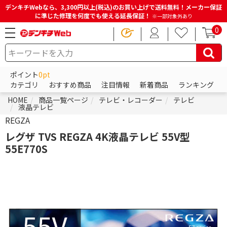
デンキチWebなら、3,300円以上(税込)のお買い上げで送料無料！メーカー保証
に準じた修理を何度でも使える延長保証！
※一部対象外あり
0
ポイント
0pt
カテゴリ
おすすめ商品
注目情報
新着商品
ランキング
HOME
商品一覧ページ
テレビ・レコーダー
テレビ
液晶テレビ
REGZA
レグザ TVS REGZA 4K液晶テレビ 55V型
55E770S