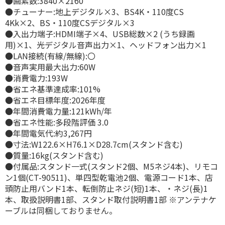
●画素数:3840×2160
●チューナー:地上デジタル×3、BS4K・110度CS
4Kk×2、BS・110度CSデジタル×3
●入出力端子:HDMI端子×4、USB総数×2 (うち録画
用)×1、光デジタル音声出力×1、ヘッドフォン出力×1
●LAN接続(有線/無線):〇
●音声実用最大出力:60W
●消費電力:193W
●省エネ基準達成率:101%
●省エネ目標年度:2026年度
●年間消費電力量:121kWh/年
●省エネ性能:多段階評価 3.0
●年間電気代:約3,267円
●寸法:W122.6×H76.1×D28.7cm(スタンド含む)
●質量:16kg(スタンド含む)
●付属品:スタンド一式(スタンド2個、M5ネジ4本)、リモコ
ン1個(CT-90511)、単四型乾電池2個、電源コード1本、店
頭防止用バンド1本、転倒防止ネジ(短)1本、・ネジ(長)1
本、取扱説明書1部、スタンド取付説明書1部 ※アンテナケ
ーブルは同梱しておりません。