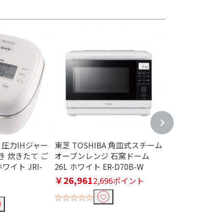
R 圧力IHジャー
東芝 TOSHIBA 角皿式スチーム
東芝 TOSHI
炊き 炊きたて ご
オーブンレンジ 石窯ドーム
ーブンレンジ 石
ワイト JRI-
26L ホワイト ER-D70B-W
グランホワイト E
￥26,961
品切れ中
2,696ポイント
☆☆☆☆☆
☆☆☆☆☆