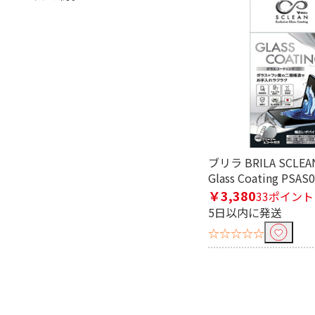
フリーワードで絞り込む
除外する
除外する にチェックを入れると、指
価格で絞り込む
ブリラ BRILA SCLEAN 
円
~
Glass Coating PSAS
￥3,380
33ポイント
5日以内に発送
☆☆☆☆☆