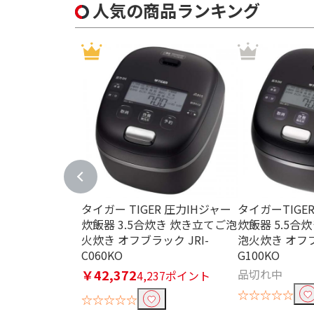
人気の商品ランキング
タイガー TIGER 圧力IHジャー
タイガーTIGE
炊飯器 3.5合炊き 炊き立てご泡
炊飯器 5.5合
火炊き オフブラック JRI-
泡火炊き オフブ
C060KO
G100KO
￥42,372
品切れ中
4,237ポイント
☆☆☆☆☆
☆☆☆☆☆