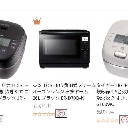
R 圧力IHジャー
東芝 TOSHIBA 角皿式スチーム
タイガーTIGE
炊き 炊きたて ご
オーブンレンジ 石窯ドーム
炊飯器 5.5合
ラック JRI-
26L ブラック ER-D70B-K
泡火炊き オフホ
G100WO
品切れ中
品切れ中
☆☆☆☆☆
☆☆☆☆☆