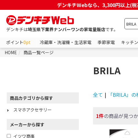
デンキチWebなら、3,300円以
デンキチは
埼玉県下業界ナンバーワンの家電量販店
です。
ポイント
0pt
冷蔵庫・洗濯機・生活家電
季節家電
キッチ
HOME
商品一覧ページ
BRILA
全て
|
「BRILA」
商品カテゴリから探す
スマホアクセサリー
1件
の商品が見つ
メーカーから探す
イツワ商事