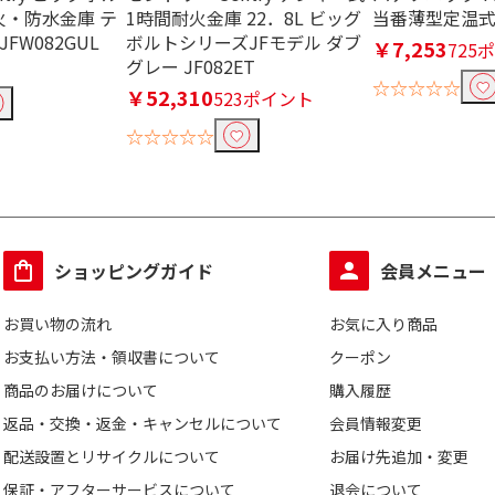
り込む
火・防水金庫 テ
1時間耐火金庫 22．8L ビッグ
当番薄型定温式 S
JFW082GUL
ボルトシリーズJFモデル ダブ
ト
2ポート
1ポート
￥7,253
725
グレー JF082ET
☆☆☆☆☆
￥52,310
523ポイント
り込む
☆☆☆☆☆
ト
ショッピングガイド
会員メニュー
お買い物の流れ
お気に入り商品
お支払い方法・領収書について
クーポン
商品のお届けについて
購入履歴
返品・交換・返金・キャンセルについて
会員情報変更
対応(ソ
ソーラー充電非対応
配送設置とリサイクルについて
お届け先追加・変更
別売り)
保証・アフターサービスについて
退会について