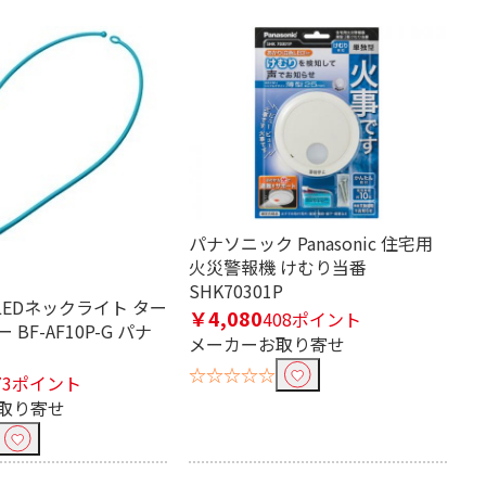
パナソニック Panasonic 住宅用
火災警報機 けむり当番
SHK70301P
ic LEDネックライト ター
￥4,080
408ポイント
BF-AF10P-G パナ
メーカーお取り寄せ
☆☆☆☆☆
73ポイント
取り寄せ