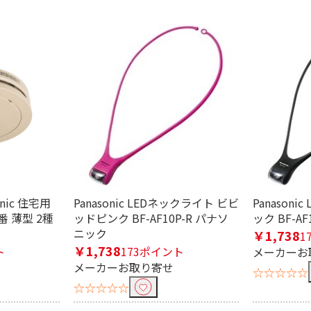
監視カメ
屋外用（防滴・防水）
ワイヤレス監視カメ
ネット
監視カメラ
ラ・アクセサリー
nic 住宅用
Panasonic LEDネックライト ビビ
Panason
 薄型 2種
ッドピンク BF-AF10P-R パナソ
ック BF-AF
ニック
￥1,738
1
￥1,738
ト
173ポイント
メーカーお
メーカーお取り寄せ
☆☆☆☆☆
☆☆☆☆☆