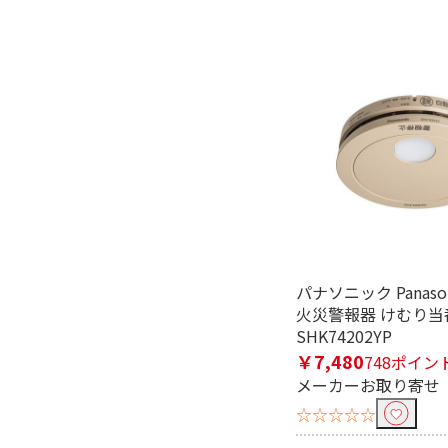
種類で絞り込む
その他
防犯カメラ・
ラ
首振りで絞り込む
無し
有線・無線で絞り込む
有線
無線
パナソニック Panaso
火災警報器 けむり当番
有効画素数で絞り込む
SHK74202YP
800万以下
￥7,480
748ポイン
メーカーお取り寄せ
ハンズフリー通話で絞り込む
☆☆☆☆☆
ハンズフリー通話対応