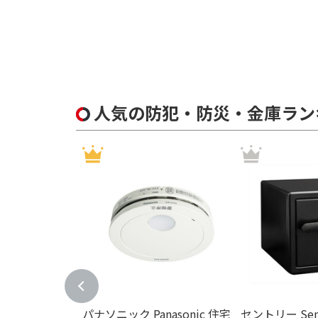
録画機能（静止画）で絞り込む
有
室内通話機能で絞り込む
有
無
人気の防犯・防災・金庫ラン
LEDライト機能で絞り込む
有
ライトの色で絞り込む
白色
電球色
AC出力ポート数で絞り込む
6ポート
4ポー
パナソニック Panasonic 住宅
セントリー Sen