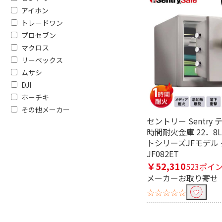
アイホン
トレードワン
プロセブン
マクロス
フリーワードで絞り込む
リーベックス
ムサシ
DJI
除外する
ホーチキ
除外する にチェックを入れると、指
その他メーカー
価格で絞り込む
セントリー Sentry
時間耐火金庫 22．8
円
~
トシリーズJFモデル
JF082ET
電源で絞り込む
￥52,310
523ポイ
メーカーお取り寄せ
電池式
充電式
☆☆☆☆☆
電源方式で絞り込む