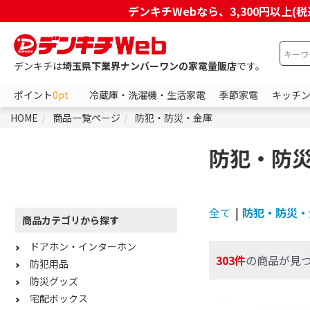
デンキチWebなら、3,300円以
デンキチは
埼玉県下業界ナンバーワンの家電量販店
です。
ポイント
0pt
冷蔵庫・洗濯機・生活家電
季節家電
キッチ
HOME
商品一覧ページ
防犯・防災・金庫
防犯・防
全て
|
防犯・防災・
商品カテゴリから探す
ドアホン・インターホン
303件
の商品が見
防犯用品
防災グッズ
宅配ボックス