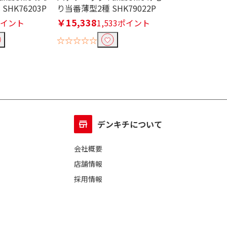
HK76203P
り当番薄型2種 SHK79022P
ヤレステレビドア
SGZ20L
￥15,338
ポイント
1,533ポイント
￥15,246
1,
☆☆☆☆☆
☆☆☆☆☆
デンキチについて
会社概要
店舗情報
採用情報