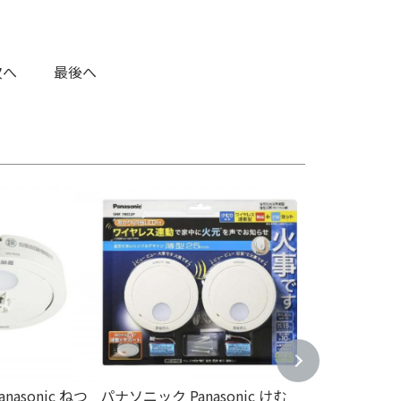
次へ
最後へ
ポート
asonic ねつ
パナソニック Panasonic けむ
パナソニック Pan