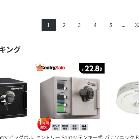
1
2
3
4
5
...
キング
ト
3ポート
2ポート
1
try ビッグボル
セントリー Sentry テンキー式
パナソニック Pan