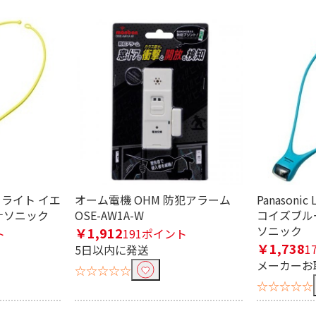
込む
ックライト イエ
オーム電機 OHM 防犯アラーム
Panason
 パナソニック
OSE-AW1A-W
コイズブルー 
ソニック
￥1,912
ト
191ポイント
￥1,738
1
5日以内に発送
メーカーお
☆☆☆☆☆
む
☆☆☆☆☆