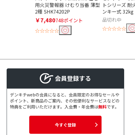
USB Type-A出力ポート数で絞
用火災警報器 けむり当番 薄型
トシリーズ 耐
2種 SHK74202P
ンキー式 32kg 
4ポート
3ポー
￥7,480
品切れ中
748ポイント
USB Type-C出力ポート数で絞
☆☆☆☆☆
☆☆☆☆☆
2ポート
1ポー
パススルー機能で絞り込む
パススルー機能対応
会員登録する
シガーソケット出力で絞り込む
シガーソケット出力対
デンキチwebの会員になると、会員限定のお得なセールや
応
ポイント、新商品のご案内、その他便利なサービスなどの
特典をご利用いただけます。入会費・年会費は
無料
です。
ソーラー充電で絞り込む
ソーラー充電対応
ソーラー充電
今すぐ登録
ーラーパネル