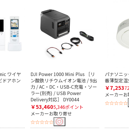
電池式
ソーラー式
ー有
応
nic ワイヤ
DJI Power 1000 Mini Plus ［リ
パナソニック 
ビドアホン
ン酸鉄リチウムイオン電池 / 9出
番薄型定温式 
力 / AC・DC・USB-C充電・ソー
￥7,253
7
む
ラー(別売) / USB Power
メーカーお
Delivery対応］ DY0044
☆☆☆☆☆
￥53,460
5,346ポイント
メーカーお取り寄せ
り込む
☆☆☆☆☆
有