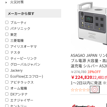
火災対策
メーカーから探す
ブルーティ
パナソニック
東芝
三菱電機
アイリスオーヤマ
ナスタ
ASAGAO JAPAN 
ティーピーリンク
ブル電源 大容量・高
グローバルジャパン
速充電 シルバー AS20
Jackery
￥274,780
18%OFF
EcoFlow(エコフロー)
￥224,820
22,48
アビテラックス
1～2日以内に発送 
オーム電機
☆☆☆☆☆
DXアンテナ
エナジャイザー
セントリー