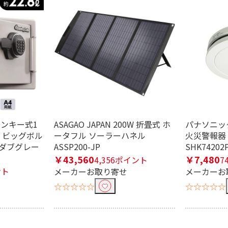
条件で絞り込む
定したワードを除外して検索します。
 テンキー式1
ASAGAO JAPAN 200W 折畳式 ホ
パナソニック 
L ビッグボル
ータフル ソーラーハネル
火災警報器 
円
 ダブグレー
ASSP200-JP
SHK74202
￥43,560
￥7,480
4,356ポイント
7
ント
メーカーお取り寄せ
メーカーお
☆☆☆☆☆
☆☆☆☆☆
AC電源