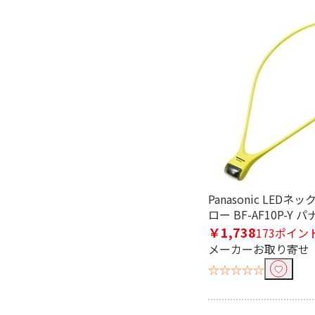
広角レンズ機能で絞り込む
有
スマートフォン連動機能で絞り
有
無
ボイスチェンジ機能で絞り込む
無
Panasonic LEDネ
SDカード録画機能で絞り込む
ロー BF-AF10P-Y
￥1,738
173ポイン
有
メーカーお取り寄せ
☆☆☆☆☆
タッチパネル液晶機能で絞り込
有
無