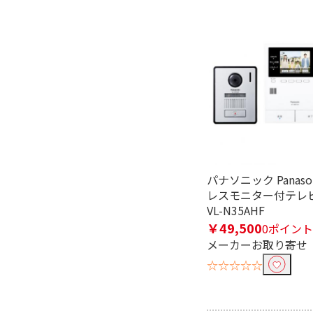
AC電源
充電式
人感センサーで絞り込む
人感センサー付き
人感センサ
防水で絞り込む
防水対応
防水非対
電球種類で絞り込む
パナソニック Panaso
LED電球
レスモニター付テレ
VL-N35AHF
照度(明るさ)センサーで絞り込
￥49,500
0ポイント
メーカーお取り寄せ
照度センサー有
☆☆☆☆☆
点滅機能(センサーライト)で絞
点滅機能無
点滅機能