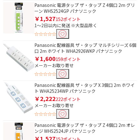
Panasonic 電源タップ ザ・タップ Z 4個口 2m グリ
LANケーブル
LAN延長・変換コネク
ーン WHS2524GP パナソニック
タ
￥1,527
152ポイント
1～2日以内に発送 ※大型品除く
USBケーブル
延長ケーブル
☆☆☆☆☆
TypeC変換ケーブル・
プラグ
Panasonic 配線器具 ザ・タップ マルチシリーズ 6個
口 2m ホワイト WHA2926WKP パナソニック
￥1,600
長さで絞り込む
159ポイント
メーカーお取り寄せ
直挿し
2.5m～3.0m未満
☆☆☆☆☆
0.3m未満
0.7m～
Panasonic 配線器具 ザ・タップ X 3個口 2m ホワイ
ト WHA25234WP パナソニック
1.0m
0.3m
￥2,222
222ポイント
0.5m
1m
メーカーお取り寄せ
1.5m
2m
☆☆☆☆☆
2.5m
3m
Panasonic 電源タップ ザ・タップ Z 4個口 2m オレ
ンジ WHS2524JP パナソニック
5m
10m
￥1,527
152ポイント