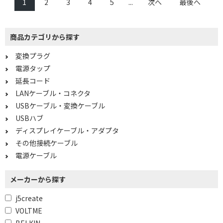
1
2
3
4
5
...
次へ
最後へ
Cタイプで絞り込む
商品カテゴリから探す
USB-C → USB-A
変換プラグ
ポート数で絞り込む
電源タップ
2ポート
3ポート
延長コード
LANケーブル・コネクタ
4ポート
7ポート
USBケーブル・変換ケーブル
USBハブ
USB規格で絞り込む
ディスプレイケーブル・アダプタ
USB2.0対応
USB3.0対応
その他接続ケーブル
電源ケーブル
USB 3.1 Gen1対応
メーカーから探す
デュアルディスプレイで絞り込む
j5create
非対応
VOLTME