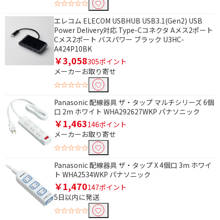
☆☆☆☆☆
電源で絞り込む
エレコム ELECOM USBHUB USB3.1(Gen2) USB
Power Delivery対応 Type-Cコネクタ Aメス2ポート
バスパワー
バス＆セルフパワー
Cメス2ポート バスパワー ブラック U3HC-
A424P10BK
￥3,058
305ポイント
タイプで絞り込む
メーカーお取り寄せ
クロスLANケーブル
USB Type-C
☆☆☆☆☆
USB Type-A
スタンダードタイプ
Panasonic 配線器具 ザ・タップ マルチシリーズ 6個
口 2m ホワイト WHA292627WKP パナソニック
フラットタイプ
巻き取りタイプ
￥1,463
146ポイント
メーカーお取り寄せ
口数で絞り込む
☆☆☆☆☆
1個口
2個口
Panasonic 配線器具 ザ・タップ X 4個口 3m ホワイ
3個口
4個口
ト WHA2534WKP パナソニック
￥1,470
147ポイント
6個口
5日以内に発送
☆☆☆☆☆
種類で絞り込む