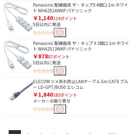
Panasonic 配線器具 ザ・タップX 4個口 1m ホワイ
有
無
ト WHA2514WKP パナソニック
￥1,140
114ポイント
マグネットで絞り込む
5日以内に発送
☆☆☆☆☆
無
Panasonic 配線器具 ザ・タップ X 3個口 1m ホワイ
Smart IC 対応で絞り込む
ト WHA2513WKP パナソニック
￥878
87ポイント
Smart IC対応
5日以内に発送
☆☆☆☆☆
カテゴリーで絞り込む
ELECOM ツメ折れ防止LANケーブル 5m CAT6 ブル
カテゴリー5e
カテゴリー6
ー LD-GPT/BU50 エレコム
￥1,840
カテゴリー6A
カテゴリー7
183ポイント
メーカーお取り寄せ
☆☆☆☆☆
Aタイプで絞り込む
USB-A → USB-C
USB-A → micro USB
USB-B → USB-A