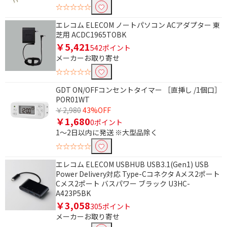
☆☆☆☆☆
エレコム ELECOM ノートパソコン ACアダプター 東
芝用 ACDC1965TOBK
￥5,421
542ポイント
メーカーお取り寄せ
☆☆☆☆☆
条件で絞り込む
GDT ON/OFFコンセントタイマー ［直挿し /1個口］
フリーワードで絞り込む
POR01WT
￥2,980
43%OFF
￥1,680
0ポイント
1～2日以内に発送 ※大型品除く
除外する
☆☆☆☆☆
除外する にチェックを入れると、指定したワード
を除外して検索します。
エレコム ELECOM USBHUB USB3.1(Gen1) USB
Power Delivery対応 Type-Cコネクタ Aメス2ポート
価格で絞り込む
Cメス2ポート バスパワー ブラック U3HC-
A423P5BK
円
~
￥3,058
305ポイント
メーカーお取り寄せ
円