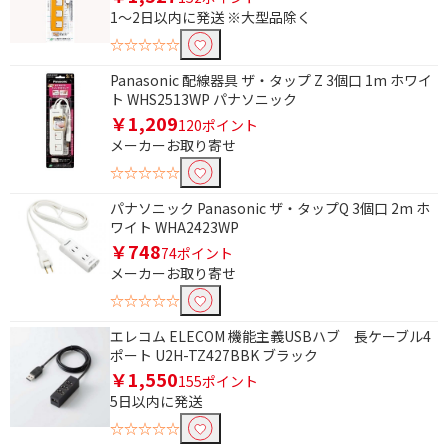
1～2日以内に発送 ※大型品除く
15m
20m
☆☆☆☆☆
スイッチタイプで絞り込む
Panasonic 配線器具 ザ・タップ Z 3個口 1m ホワイ
ト WHS2513WP パナソニック
スイッチ付き（個別）
無
￥1,209
120ポイント
メーカーお取り寄せ
USBポート数で絞り込む
☆☆☆☆☆
2ポート
3ポート
パナソニック Panasonic ザ・タップQ 3個口 2m ホ
ワイト WHA2423WP
充電規格で絞り込む
￥748
74ポイント
メーカーお取り寄せ
USB Power Delivery対
応
☆☆☆☆☆
エレコム ELECOM 機能主義USBハブ 長ケーブル4
雷対策で絞り込む
ポート U2H-TZ427BBK ブラック
￥1,550
155ポイント
雷対策有
5日以内に発送
☆☆☆☆☆
シャッターで絞り込む