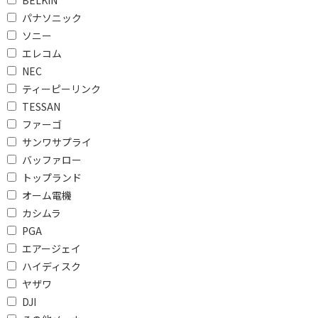
BELKIN
個別スイッチ(USBハブ)で絞り込む
パナソニック
有
無
ソニー
エレコム
USB Power Deliveryで絞り込む
NEC
ティーピーリンク
USB Power Delivery対
応
TESSAN
ファーゴ
サンワサプライ
バッファロー
トップランド
オーム電機
カシムラ
PGA
エアージェイ
ハイディスク
ヤザワ
DJI