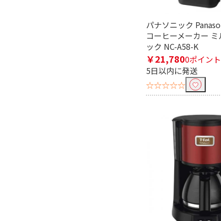
タイプで絞り込む
パナソニック Panaso
全自動
ミル付
コーヒーメーカー ミ
ック NC-A58-K
容量(ドリップ時最大カップ数)
￥21,780
0ポイント
5日以内に発送
1杯
3～4杯
☆☆☆☆☆
フィルタータイプで絞り込む
ペーパー
メッシ
サーバータイプで絞り込む
ステンレス
ガラス
着脱式タンクで絞り込む
有
無