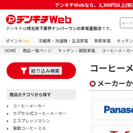
デンキチWebなら、3,300円以
デンキチは
埼玉県下業界ナンバーワンの家電量販店
です。
ポイント
0pt
冷蔵庫・洗濯機・生活家電
季節家電
キッチ
HOME
商品一覧ページ
キッチン・調理家電
コーヒーメーカ
コーヒー
メーカーか
商品カテゴリから探す
コーヒーメーカー
カプセル式コーヒーメーカー
エスプレッソマシン
電動コーヒーミル