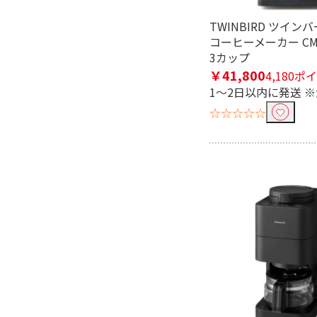
TWINBIRD ツイン
コーヒーメーカー CM-
3カップ
￥41,800
4,180ポ
1～2日以内に発送 
☆☆☆☆☆
フリーワードで絞り込む
除外する
除外する にチェックを入れると、指
価格で絞り込む
円
~
タイマーで絞り込む
有
無