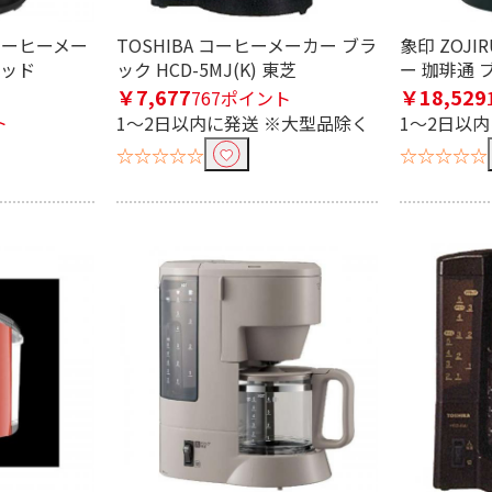
 コーヒーメー
TOSHIBA コーヒーメーカー ブラ
象印 ZOJI
レッド
ック HCD-5MJ(K) 東芝
ー 珈琲通 ブ
￥7,677
￥18,529
767ポイント
ト
1～2日以内に発送 ※大型品除く
1～2日以
☆☆☆☆☆
☆☆☆☆☆