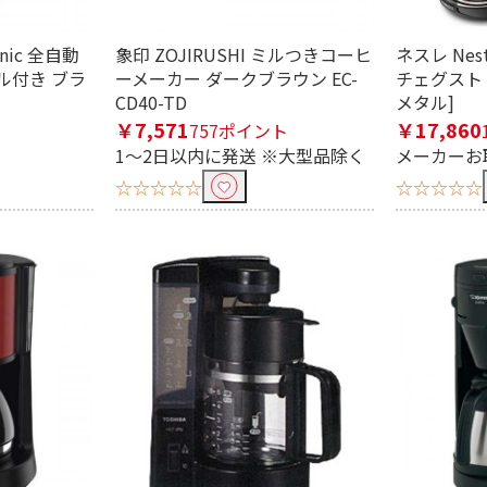
nic 全自動
象印 ZOJIRUSHI ミルつきコーヒ
ネスレ Nest
き
ミルなし
電動
ル付き ブラ
ーメーカー ダークブラウン EC-
チェグスト
CD40-TD
メタル]
で絞り込む
￥7,571
￥17,860
757ポイント
1～2日以内に発送 ※大型品除く
メーカーお
5～6杯
☆☆☆☆☆
☆☆☆☆☆
ュ
ペーパー/メッシュ