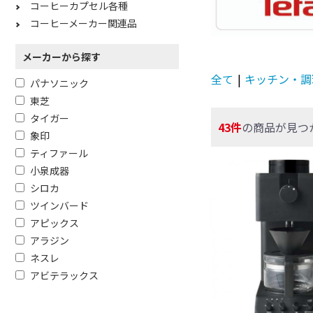
コーヒーカプセル各種
コーヒーメーカー関連品
メーカーから探す
全て
|
キッチン・調
パナソニック
東芝
タイガー
43件
の商品が見つ
象印
ティファール
小泉成器
シロカ
ツインバード
アピックス
アラジン
ネスレ
アビテラックス