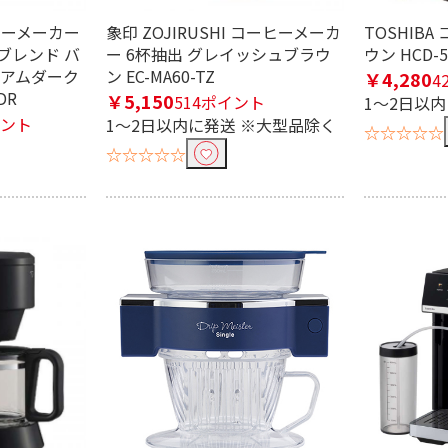
ーヒーメーカー
象印 ZOJIRUSHI コーヒーメーカ
TOSHIB
ブレンド バ
ー 6杯抽出 グレイッシュブラウ
ウン HCD-5
ミアムダーク
ン EC-MA60-TZ
￥4,280
4
DR
￥5,150
514ポイント
1～2日以
イント
1～2日以内に発送 ※大型品除く
☆☆☆☆☆
☆☆☆☆☆