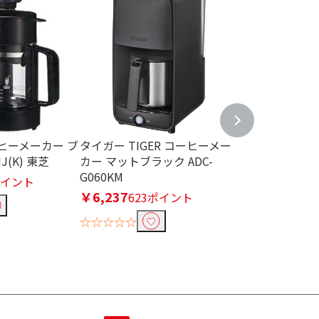
ーヒーメーカー ブ
タイガー TIGER コーヒーメー
パナソニック Pan
J(K) 東芝
カー マットブラック ADC-
動コーヒーメー
G060KM
ブラック NC-A5
ポイント
￥6,237
￥21,780
623ポイント
0ポ
☆☆☆☆☆
☆☆☆☆☆