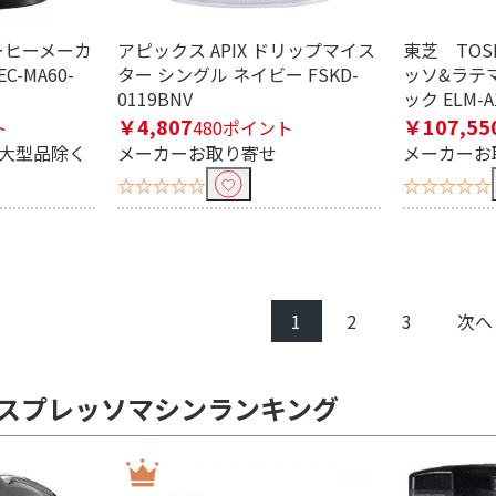
 コーヒーメーカ
アピックス APIX ドリップマイス
東芝 TOS
C-MA60-
ター シングル ネイビー FSKD-
ッソ&ラテ
0119BNV
ック ELM-A
￥4,807
￥107,55
ト
480ポイント
※大型品除く
メーカーお取り寄せ
メーカーお
☆☆☆☆☆
☆☆☆☆☆
1
2
3
次へ
スプレッソマシンランキング