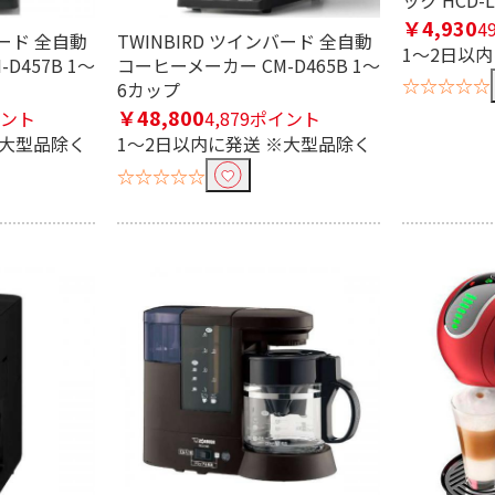
￥4,930
4
バード 全自動
TWINBIRD ツインバード 全自動
1～2日以
D457B 1～
コーヒーメーカー CM-D465B 1～
☆☆☆☆☆
6カップ
￥48,800
イント
4,879ポイント
条件で絞り込む
※大型品除く
1～2日以内に発送 ※大型品除く
☆☆☆☆☆
定したワードを除外して検索します。
円