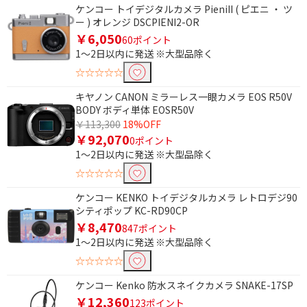
ケンコー トイデジタルカメラ PieniII ( ピエニ ・ ツ
ー ) オレンジ DSCPIENI2-OR
￥6,050
60ポイント
1～2日以内に発送 ※大型品除く
☆☆☆☆☆
キヤノン CANON ミラーレス一眼カメラ EOS R50V
BODY ボディ単体 EOSR50V
￥113,300
18%OFF
￥92,070
0ポイント
1～2日以内に発送 ※大型品除く
☆☆☆☆☆
ケンコー KENKO トイデジタルカメラ レトロデジ90
シティポップ KC-RD90CP
￥8,470
847ポイント
1～2日以内に発送 ※大型品除く
☆☆☆☆☆
条件で絞り込む
ケンコー Kenko 防水スネイクカメラ SNAKE-17SP
￥12,360
123ポイント