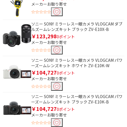
フリーワードで絞り込む
メーカーお取り寄せ
☆☆☆☆☆
除外する
ソニー SONY ミラーレス一眼カメラ VLOGCAM ダブ
除外する にチェックを入れると、指定したワード
ルズームレンズキット ブラック ZV-E10X-B
を除外して検索します。
￥123,298
0ポイント
メーカーお取り寄せ
価格で絞り込む
☆☆☆☆☆
円
~
ソニー SONY ミラーレス一眼カメラ VLOGCAM パワ
ーズームレンズキット ホワイト ZV-E10K-W
円
￥104,727
0ポイント
メーカーお取り寄せ
有効画素数で絞り込む
☆☆☆☆☆
800万以下
ソニー SONY ミラーレス一眼カメラ VLOGCAM パワ
ーズームレンズキット ブラック ZV-E10K-B
最短撮影距離で絞り込む
￥104,727
0ポイント
メーカーお取り寄せ
～9mm
☆☆☆☆☆