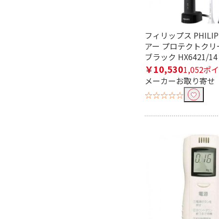
電源方式で絞り込む
コード式
フィリップス PHILI
充電式
アー プロテクトクリ
ブラック HX6421/14
防水で絞り込む
￥10,530
1,052ポ
防水対応
メーカーお取り寄せ
☆☆☆☆☆
種類で絞り込む
その他
アルコールチ
海外対応で絞り込む
国内・海外対応
磨き方式で絞り込む
振動式
音波・超音