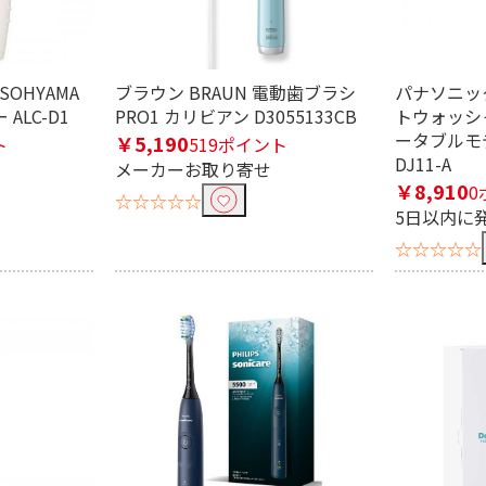
SOHYAMA
ブラウン BRAUN 電動歯ブラシ
パナソニック 
ALC-D1
PRO1 カリビアン D3055133CB
トウォッシ
ータブルモデ
￥5,190
ト
519ポイント
可
DJ11-A
メーカーお取り寄せ
￥8,910
0
☆☆☆☆☆
5日以内に
40V
☆☆☆☆☆
プ