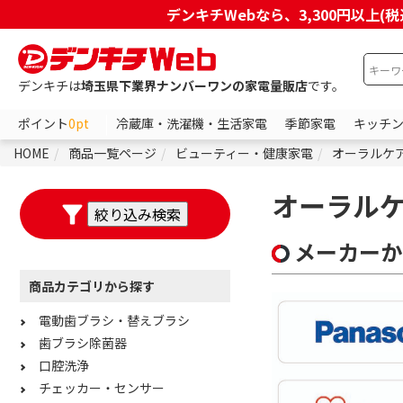
デンキチWebなら、3,300円以
デンキチは
埼玉県下業界ナンバーワンの家電量販店
です。
ポイント
0pt
冷蔵庫・洗濯機・生活家電
季節家電
キッチ
HOME
商品一覧ページ
ビューティー・健康家電
オーラルケ
オーラル
メーカーか
商品カテゴリから探す
電動歯ブラシ・替えブラシ
歯ブラシ除菌器
口腔洗浄
チェッカー・センサー