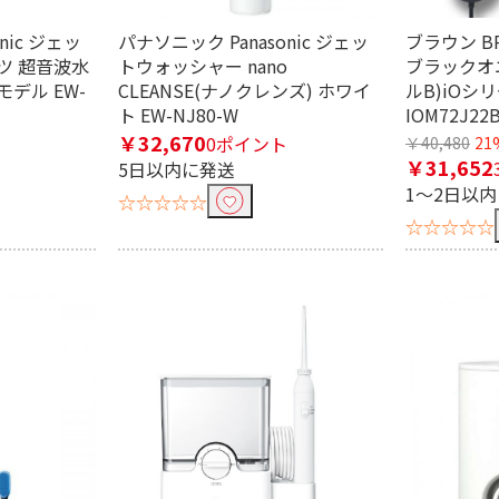
nic ジェッ
パナソニック Panasonic ジェッ
ブラウン B
ツ 超音波水
トウォッシャー nano
ブラックオニ
デル EW-
CLEANSE(ナノクレンズ) ホワイ
ルB)iOシリ
ト EW-NJ80-W
IOM72J22
条件で絞り込む
￥32,670
0ポイント
￥40,480
21
￥31,652
5日以内に発送
1～2日以
☆☆☆☆☆
☆☆☆☆☆
定したワードを除外して検索します。
円