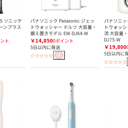
PS ソニッケ
パナソニック Panasonic ジェッ
電池式
USB電源・充電式
パナソニック 
ーンプラス
トウォッシャー ドルツ 大容量・
トウォッシ
据え置きモデル EW-DJ64-W
流 大容量・
DJ75-W
￥14,850
イント
0ポイント
￥19,800
5日以内に発送
5日以内に
☆☆☆☆☆
☆☆☆☆☆
ェッカー
替えブラシ
波式
音波振動式
音波水流式