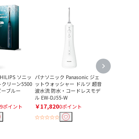
ILIPS ソニッ
パナソニック Panasonic ジェ
パナソニック Pan
クリーン5500
ットウォッシャー ドルツ 超音
振動ハブラシ ド
ビーブルー
波水流 防水・コードレスモデ
DM74-W
ル EW-DJ55-W
品切れ中
￥17,820
659ポイント
0ポイント
☆☆☆☆☆
☆☆☆☆☆