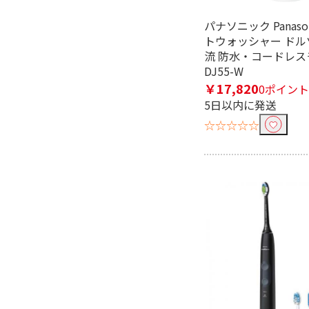
パナソニック Panaso
トウォッシャー ドル
流 防水・コードレスモ
DJ55-W
￥17,820
0ポイント
5日以内に発送
フリーワードで絞り込む
☆☆☆☆☆
除外する
除外する にチェックを入れると、指
価格で絞り込む
円
~
電源で絞り込む
充電式