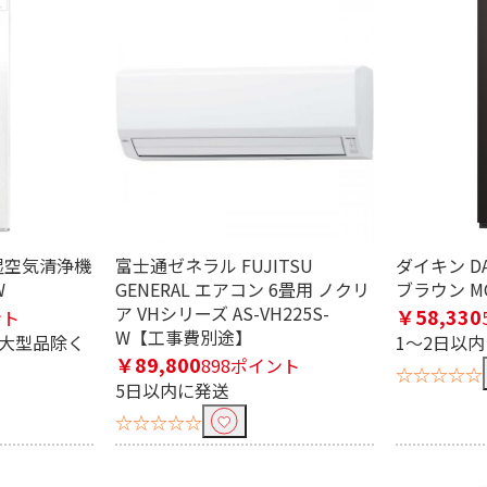
条件で絞り込む
定したワードを除外して検索します。
加湿空気清浄機
富士通ゼネラル FUJITSU
ダイキン D
W
GENERAL エアコン 6畳用 ノクリ
ブラウン MC
ア VHシリーズ AS-VH225S-
￥58,330
ント
W【工事費別途】
円
※大型品除く
1～2日以
￥89,800
898ポイント
☆☆☆☆☆
5日以内に発送
☆☆☆☆☆