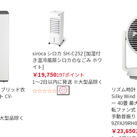
siroca シロカ SH-C252 [加湿付
き温冷風扇シロカのなごみ ホワ
イト]
￥19,750
197ポイント
む
1～2日以内に発送 ※大型品除く
ハイブリッド衣
リズム時計
☆☆☆☆☆
 CV-
Silky Win
ー 40畳 
転ファン式
手動首振り
※大型品除く
9ZFA39RH
￥23,650