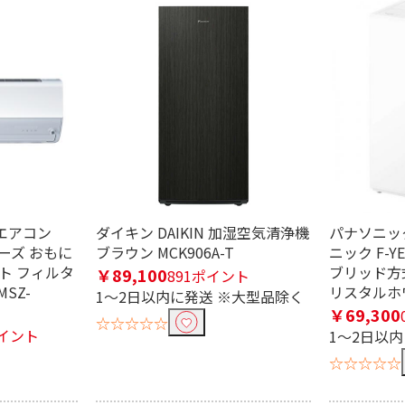
畳用
 エアコン
ダイキン DAIKIN 加湿空気清浄機
パナソニック 
リーズ おもに
ブラウン MCK906A-T
ニック F-Y
ト フィルタ
ブリッド方
￥89,100
891ポイント
SZ-
リスタルホ
1～2日以内に発送 ※大型品除く
￥69,300
☆☆☆☆☆
ポイント
1～2日以
☆☆☆☆☆