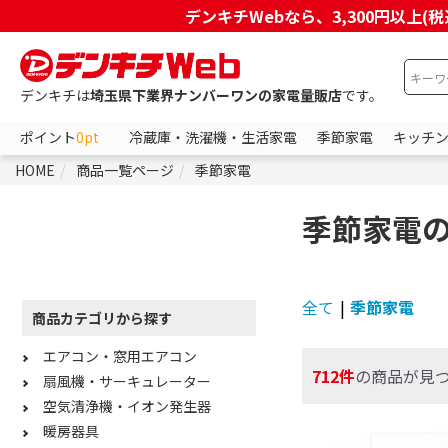
デンキチWebなら、3,300円以
デンキチは
埼玉県下業界ナンバーワンの家電量販店
です。
ポイント
0pt
冷蔵庫・洗濯機・生活家電
季節家電
キッチ
HOME
商品一覧ページ
季節家電
季節家電
全て
|
季節家電
商品カテゴリから探す
エアコン・窓用エアコン
712件
の商品が見
扇風機・サーキュレーター
空気清浄機・イオン発生器
暖房器具