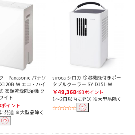
Panasonic パナソ
siroca シロカ 除湿機能付きポー
EX120B-W エコ・ハイ
タブルクーラー SY-D151-W
式 衣類乾燥除湿機 ク
￥49,368
493ポイント
ワイト
1～2日以内に発送 ※大型品除く
0ポイント
☆☆☆☆☆
内に発送 ※大型品除く