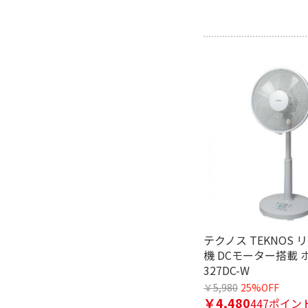
テクノス TEKNOS
機 DCモーター搭載 ホ
327DC-W
￥5,980
25%OFF
￥4,480
447ポイン