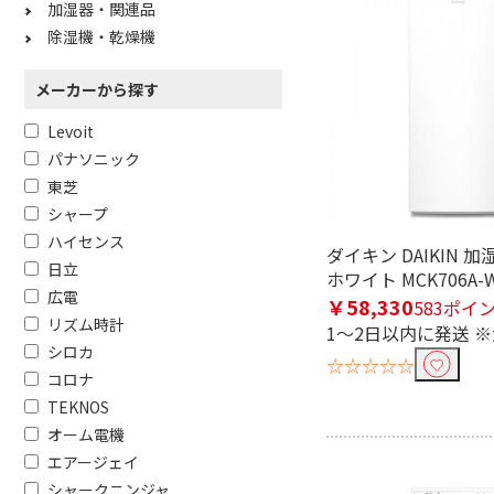
加湿器・関連品
除湿機・乾燥機
メーカーから探す
Levoit
パナソニック
東芝
シャープ
ハイセンス
ダイキン DAIKIN 
日立
ホワイト MCK706A-
広電
￥58,330
583ポイ
リズム時計
1～2日以内に発送 
シロカ
☆☆☆☆☆
コロナ
TEKNOS
オーム電機
エアージェイ
シャークニンジャ