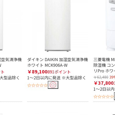
加湿空気清浄機
ダイキン DAIKIN 加湿空気清浄機
三菱電機 MI
W
ホワイト MCK906A-W
除湿機 コ
リPro ホワ
￥89,100
ント
891ポイント
※大型品除く
1～2日以内に発送 ※大型品除く
￥62,480
39
￥37,800
☆☆☆☆☆
1～2日以
☆☆☆☆☆