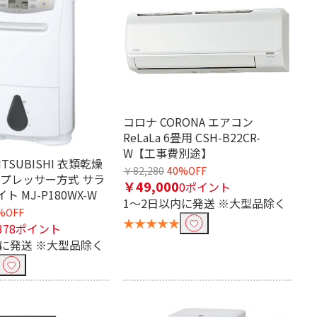
コロナ CORONA エアコン
ReLaLa 6畳用 CSH-B22CR-
W【工事費別途】
TSUBISHI 衣類乾燥
￥82,280
40%OFF
ンプレッサー方式 サラ
￥49,000
0ポイント
イト MJ-P180WX-W
1～2日以内に発送 ※大型品除く
%OFF
★★★★★
378ポイント
内に発送 ※大型品除く