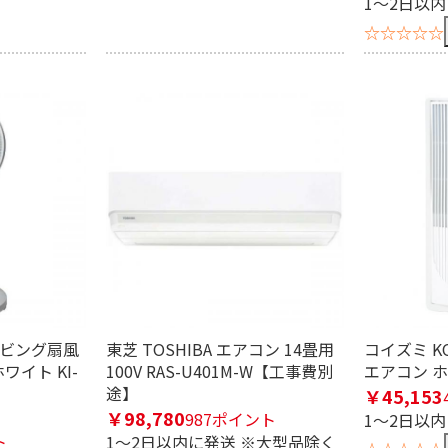
1～2日以
☆☆☆☆☆
 リビング扇風
東芝 TOSHIBA エアコン 14畳用
コイズミ K
ワイト KI-
100V RAS-U401M-W【工事費別
エアコン ホワ
途】
￥45,153
￥98,780
987ポイント
1～2日以
ト
1～2日以内に発送 ※大型品除く