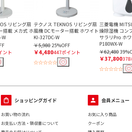
NOS リビング扇
テクノス TEKNOS リビング扇
三菱電機 MITS
ー搭載 メカ式 ホ
風機 DCモーター搭載 ホワイト
燥除湿機 コン
0-W
KI-327DC-W
サラリPro ホワ
P180WX-W
FF
￥5,980
25%OFF
￥4,480
￥62,480
39%
イント
447ポイント
￥37,800
37
☆☆☆☆☆
☆☆☆☆☆
ショッピングガイド
会員メニュー
お買い物の流れ
お気に入り商品
お支払い方法・領収書について
クーポン