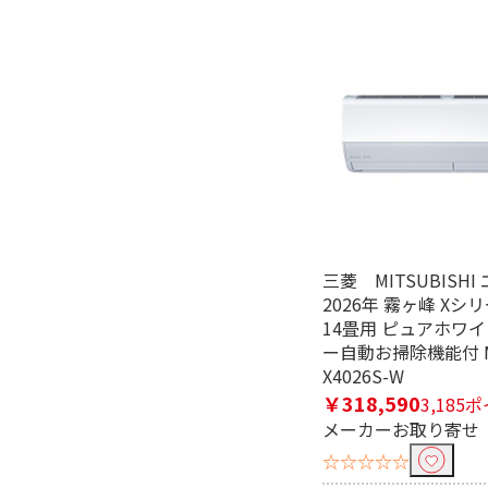
白くまくん
畳数目安で絞り込む
おもに6畳用
おもに10
電源で絞り込む
100V
便利&快適機能で絞り込む
三菱 MITSUBISHI
2026年 霧ヶ峰 Xシ
スマホ連携（別売対
14畳用 ピュアホワイ
応）
ー自動お掃除機能付 M
X4026S-W
タイマーで絞り込む
￥318,590
3,185
メーカーお取り寄せ
タイマーあり
☆☆☆☆☆
電源方式で絞り込む