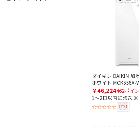
フリーワードで絞り込む
除外する
除外する にチェックを入れると、指
ダイキン DAIKIN 
ホワイト MCK556A-
価格で絞り込む
￥46,224
462ポイ
円
~
1～2日以内に発送 
☆☆☆☆☆
リモコンで絞り込む
有
ブランド名で絞り込む