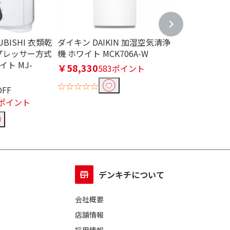
UBISHI 衣類乾
ダイキン DAIKIN 加湿空気清浄
アイリスオーヤマ 
プレッサー方式
機 ホワイト MCK706A-W
OHYAMA タ
イト MJ-
替3段階 ホワイト
￥58,330
583ポイント
￥5,478
33%O
☆☆☆☆☆
OFF
￥3,623
36ポ
8ポイント
☆☆☆☆☆
デンキチについて
会社概要
店舗情報