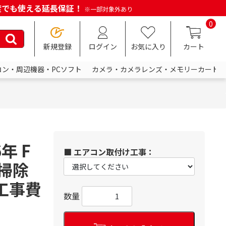
何度でも使える延長保証！
※一部対象外あり
0
新規登録
ログイン
お気に入り
カート
コン・周辺機器・PCソフト
カメラ・カメラレンズ・メモリーカード
年 F
■ エアコン取付け工事：
掃除
【工事費
数量