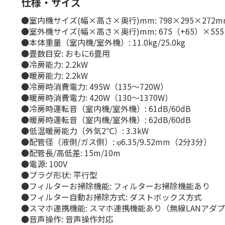
仕様・サイズ
●室内機サイズ(幅×高さ×奥行)mm: 798×295×272m
●室外機サイズ(幅×高さ×奥行)mm: 675（+65）×555
●本体重量（室内機/室外機）: 11.0kg/25.0kg
●畳数目安: おもに6畳用
●冷房能力: 2.2kW
●暖房能力: 2.2kW
●冷房時消費電力: 495W（135～720W）
●暖房時消費電力: 420W（130～1370W）
●冷房時運転音（室内機/室外機）: 61dB/60dB
●暖房時運転音（室内機/室外機）: 62dB/60dB
●低温暖房能力（外気2℃）: 3.3kW
●配管径（液側/ガス側）: φ6.35/9.52mm（2分3分）
●配管長/高低差: 15m/10m
●電源: 100V
●プラグ形状: 平行型
●フィルターお掃除機能: フィルターお掃除機能あり
●フィルター自動お掃除方式: ダストボックス方式
●スマホ連携機能: スマホ連携機能あり（無線LANアダ
●音声操作: 音声操作対応