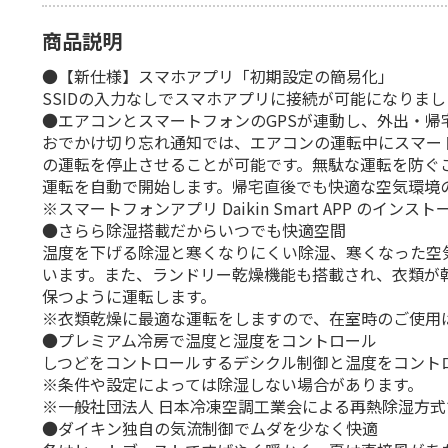
商品説明
●【新仕様】スマホアプリ「初期設定の簡易化」
SSIDの入力なしでスマホアプリに接続が可能になりまし
●エアコンとスマートフォンのGPSが連動し、外出・帰
おでかけ切り忘れ通知では、エアコンの運転中にスマー
の運転を停止させることが可能です。無駄な運転を防ぐ
運転を自動で開始します。帰宅直後でも快適な空気環境
※スマートフォンアプリ Daikin Smart APP のイン
●さらら除湿搭載だからいつでも快適空間
温度を下げる除湿と寒くなりにくい除湿、寒くなった空
います。また、ランドリー乾燥機能も搭載され、衣類が
保つように運転します。
※衣類乾燥に最適な運転をしますので、在室時のご使用
●プレミアム冷房で温度と湿度をコントロール
しつどをコントロールするデシクル制御と温度をコント
※条件や設定によっては除湿しない場合があります。
※一般社団法人 日本冷凍空調工業会による再熱除湿方
●ダイキン独自の気流制御でムダを少なく快適