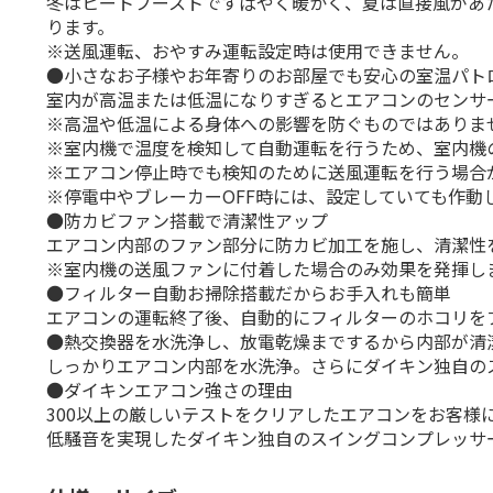
冬はヒートブーストですばやく暖かく、夏は直接風があ
ります。
※送風運転、おやすみ運転設定時は使用できません。
●小さなお子様やお年寄りのお部屋でも安心の室温パト
室内が高温または低温になりすぎるとエアコンのセンサ
※高温や低温による身体への影響を防ぐものではありま
※室内機で温度を検知して自動運転を行うため、室内機
※エアコン停止時でも検知のために送風運転を行う場合
※停電中やブレーカーOFF時には、設定していても作動
●防カビファン搭載で清潔性アップ
エアコン内部のファン部分に防カビ加工を施し、清潔性
※室内機の送風ファンに付着した場合のみ効果を発揮し
●フィルター自動お掃除搭載だからお手入れも簡単
エアコンの運転終了後、自動的にフィルターのホコリを
●熱交換器を水洗浄し、放電乾燥までするから内部が清
しっかりエアコン内部を水洗浄。さらにダイキン独自の
●ダイキンエアコン強さの理由
300以上の厳しいテストをクリアしたエアコンをお客
低騒音を実現したダイキン独自のスイングコンプレッサ