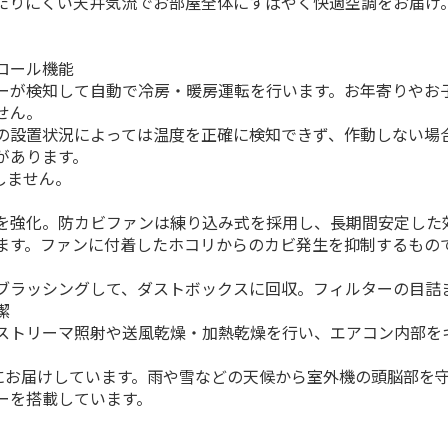
たりにくい天井気流でお部屋全体にすばやく快適空調をお届け
ロール機能
ーが検知して自動で冷房・暖房運転を行います。お年寄りやお
せん。
の設置状況によっては温度を正確に検知できず、作動しない場
があります。
しません。
を強化。防カビファンは練り込み式を採用し、長期間安定した
ます。ファンに付着したホコリからのカビ発生を抑制するもの
ブラッシングして、ダストボックスに回収。フィルターの目詰
潔
ストリーマ照射や送風乾燥・加熱乾燥を行い、エアコン内部を
様にお届けしています。雨や雪などの天候から室外機の頭脳部を
ーを搭載しています。