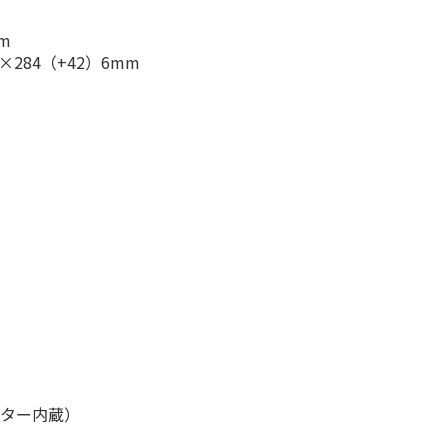
m
×284（+42）6mm
プター内蔵）