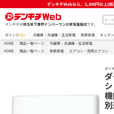
デンキチWebなら、3,300円以
デンキチは
埼玉県下業界ナンバーワンの家電量販店
です。
ポイント
0pt
冷蔵庫・洗濯機・生活家電
季節家電
キッチ
HOME
商品一覧ページ
冷蔵庫・洗濯機・生活家電
HOME
商品一覧ページ
季節家電
エアコン・窓用エアコン
ダイ
ダ
シ
機
別