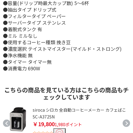
●容量(ドリップ時最大カップ数) 5～6杯
●抽出タイプ ドリップ式
●フィルタータイプ ペーパー
●サーバータイプ ステンレス
●着脱式タンク 有
●ミル ミルなし
●使用するコーヒー種類 挽き豆
●濃度選択 テイストマイスター(マイルド・ストロング)
●浄水機能 無
●タイマー タイマー無
●消費電力 690W
こちらの商品を見ている方はこちらの商品もチ
ェックしています
siroca シロカ 全自動コーヒーメーカー カフェばこ
SC-A372SN
￥19,800
1,980ポイント
☆☆☆☆☆