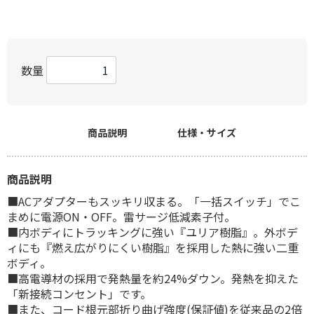
数量
商品説明
仕様・サイズ
商品説明
■ACアダプターもスッキリ収まる。「一括スイッチ」でこ
まめに電源ON・OFF。雷サージ低減素子付。
■内ボディにトラッキングに強い『ユリア樹脂』。外ボデ
ィにも『燃え広がりにくい樹脂』を採用した熱に強い二重
ボディ。
■高電導材の採用で発熱量を約24%ダウン。発熱を抑えた
「新接続コンセント」です。
■また、コード根元部折り曲げ強度(保証値)を従来品の2倍