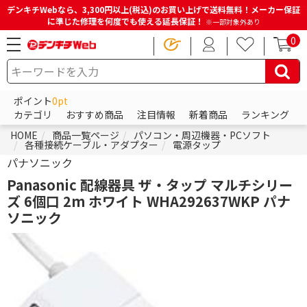
デンキチWebなら、3,300円以上(税込)のお買い上げで送料無料！メーカー保証
に準じた修理を何度でも使える延長保証！
※一部対象外あり
0
ポイント
0pt
カテゴリ
おすすめ商品
注目情報
新着商品
ランキング
HOME
商品一覧ページ
パソコン・周辺機器・PCソフト
各種接続ケーブル・アダプター
電源タップ
パナソニック
Panasonic 配線器具 ザ・タップ マルチシリー
ズ 6個口 2m ホワイト WHA292637WKP パナ
ソニック