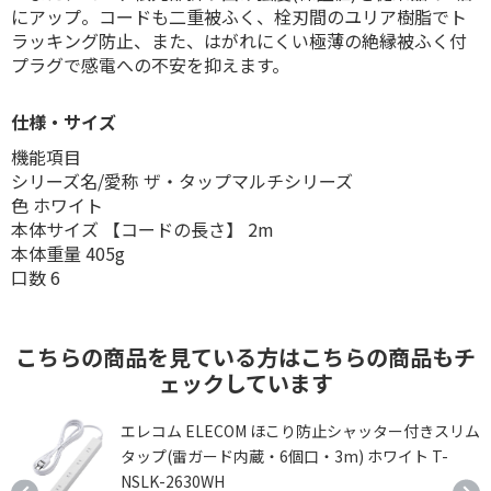
にアップ。コードも二重被ふく、栓刃間のユリア樹脂でト
ラッキング防止、また、はがれにくい極薄の絶縁被ふく付
プラグで感電への不安を抑えます。
仕様・サイズ
機能項目
シリーズ名/愛称 ザ・タップマルチシリーズ
色 ホワイト
本体サイズ 【コードの長さ】 2m
本体重量 405g
口数 6
こちらの商品を見ている方はこちらの商品もチ
ェックしています
タ
エレコム ELECOM ほこり防止シャッター付きスリム
タップ(雷ガード内蔵・6個口・3m) ホワイト T-
NSLK-2630WH