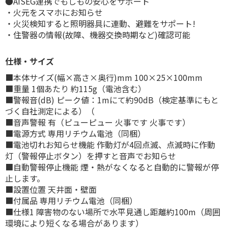
●AISEG連携でもしもの安心をサポート
・火元をスマホにお知らせ
・火災検知すると照明器具に連動、避難をサポート!
・住警器の情報(故障、機器交換時期など)確認可能
仕様・サイズ
■本体サイズ(幅×高さ×奥行)mm 100×25×100mm
■重量 1個あたり 約115g（電池含む）
■警報音(dB) ピーク値：1mにて約90dB（検定基準にもと
づく自社測定による）（
■音声警報 有（ピューピュー 火事です 火事です）
■電源方式 専用リチウム電池（同梱）
■電池切れお知らせ機能 作動灯が4回点滅、点滅時に作動
灯（警報停止ボタン）を押すと音声でお知らせ
■自動警報停止機能 煙・熱がなくなると自動的に警報が停
止します。
■設置位置 天井面・壁面
■付属品 専用リチウム電池（同梱）
■仕様1 障害物のない場所で水平見通し距離約100m（周囲
環境により短くなる場合があります）