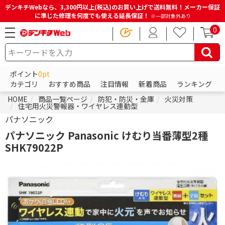
デンキチWebなら、3,300円以上(税込)のお買い上げで送料無料！メーカー保証
に準じた修理を何度でも使える延長保証！
※一部対象外あり
0
ポイント
0pt
カテゴリ
おすすめ商品
注目情報
新着商品
ランキング
HOME
商品一覧ページ
防犯・防災・金庫
火災対策
住宅用火災警報器・ワイヤレス連動型
パナソニック
パナソニック Panasonic けむり当番薄型2種
SHK79022P