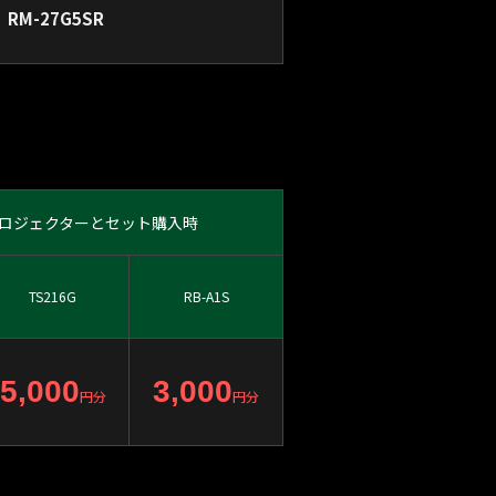
RM-27G5SR
ロジェクターとセット購入時
TS216G
RB-A1S
5,000
3,000
円分
円分