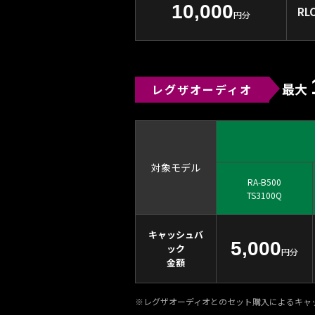
10,000
RLC
円分
最大
レグザオーディオ
対象モデル
RA-B500
TS3100Q
キャッシュバ
5,000
ック
円分
金額
※レグザオーディオとのセット購入によるキャ