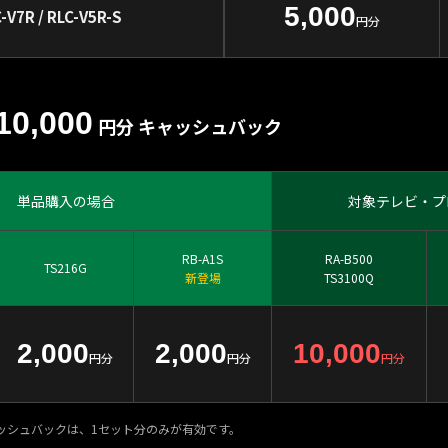
5,000
-V7R / RLC-V5R-S
円分
10,000
円分 キャッシュバック
単品購入の場合
対象テレビ・プ
RB-A1S
RA-B500
TS216G
新登場
TS3100Q
2,000
2,000
10,000
円分
円分
円分
ッシュバックは、1セット分のみが有効です。