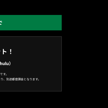
で
ント！
ulu）
要です。
なり、別途都度課金となります。