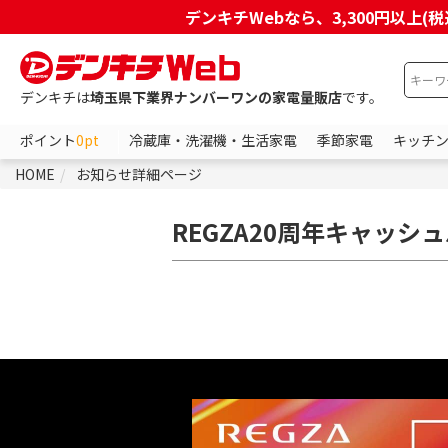
デンキチWebなら、3,300円以
デンキチは
埼玉県下業界ナンバーワンの家電量販店
です。
ポイント
0pt
冷蔵庫・洗濯機・生活家電
季節家電
キッチ
HOME
お知らせ詳細ページ
REGZA20周年キャッシ