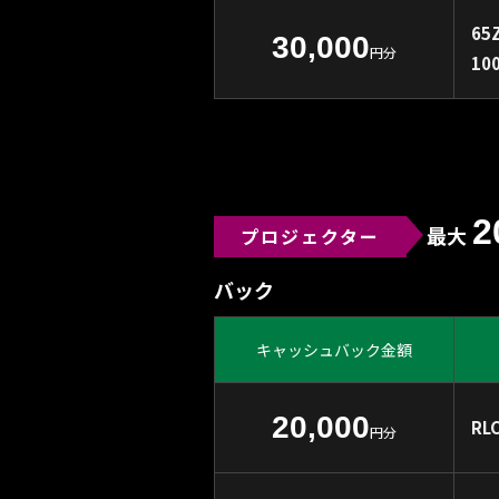
65Z
30,000
円分
10
2
最大
プロジェクター
バック
キャッシュバック金額
20,000
RL
円分