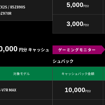
5,000
円分
X2S / 85Z890S
0Z970R
3,000
円分
0,000
円分 キャッシュ
ゲーミングモニター
シュバック
対象モデル
キャッシュバック金額
10,000
C-V7R MAX
円分