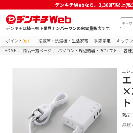
デンキチWebなら、3,300円以
デンキチは
埼玉県下業界ナンバーワンの家電量販店
です。
ポイント
0pt
冷蔵庫・洗濯機・生活家電
季節家電
キッチ
HOME
商品一覧ページ
パソコン・周辺機器・PCソフト
各種
エレ
エ
×
ト
商品
品切