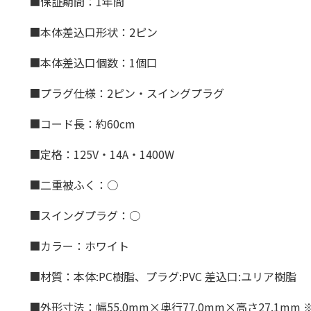
■保証期間：1年間
■本体差込口形状：2ピン
■本体差込口個数：1個口
■プラグ仕様：2ピン・スイングプラグ
■コード長：約60cm
■定格：125V・14A・1400W
■二重被ふく：○
■スイングプラグ：○
■カラー：ホワイト
■材質：本体:PC樹脂、プラグ:PVC 差込口:ユリア樹脂
■外形寸法：幅55.0mm×奥行77.0mm×高さ27.1