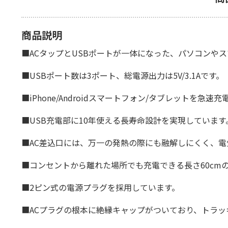
商品説明
■ACタップとUSBポートが一体になった、パソコンや
■USBポート数は3ポート、総電源出力は5V/3.1Aです。
■iPhone/Androidスマートフォン/タブレットを急速
■USB充電部に10年使える長寿命設計を実現していま
■AC差込口には、万一の発熱の際にも融解しにくく、
■コンセントから離れた場所でも充電できる長さ60cm
■2ピン式の電源プラグを採用しています。
■ACプラグの根本に絶縁キャップがついており、トラ