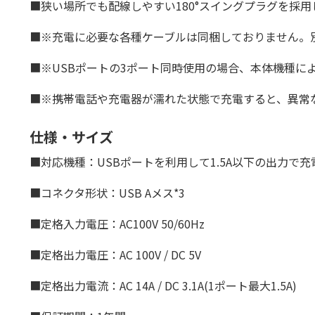
■狭い場所でも配線しやすい180°スイングプラグを採用
■※充電に必要な各種ケーブルは同梱しておりません。
■※USBポートの3ポート同時使用の場合、本体機種に
■※携帯電話や充電器が濡れた状態で充電すると、異常
仕様・サイズ
■対応機種：USBポートを利用して1.5A以下の出力で
■コネクタ形状：USB Aメス*3
■定格入力電圧：AC100V 50/60Hz
■定格出力電圧：AC 100V / DC 5V
■定格出力電流：AC 14A / DC 3.1A(1ポート最大1.5A)