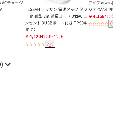
B ACチャージ
アイワ aiw
TESSAN テッサン 電源タップ タワ
W
ジオ GAA4-PP
￥4,158
ー mini型 2m 延長コード 8個AC コ
ト
41
ンセント 3USBポート付き TPS04-
☆☆☆☆☆
JP-C2
￥4,120
412ポイント
☆☆☆☆☆
0)