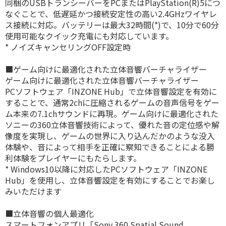
同梱のUSBトランシーバーをPCまたはPlayStation(R)5につ
なぐことで、低遅延かつ接続安定性の高い2.4GHzワイヤレ
ス接続に対応。バッテリーは最大32時間(*)で、10分で60分
使用可能なクイック充電にも対応しています。
* ノイズキャンセリングOFF設定時
■ゲーム向けに最適化された立体音響バーチャライザー
ゲーム向けに最適化された立体音響バーチャライザー
PCソフトウェア「INZONE Hub」で立体音響設定を有効に
することで、通常2chに圧縮されるゲームの音声信号をゲー
ム本来の7.1chサウンドに再現。ゲーム向けに最適化された
ソニーの360立体音響技術によって、優れた音の定位感や解
像度を実現し、ゲームの世界に入り込んだかのような没入
体験や、音によって相手を正確に察知できることによる勝
利体験をプレイヤーにもたらします。
* Windows10以降に対応したPCソフトウェア「INZONE
Hub」を使用し、立体音響設定を有効にすることでお楽し
みいただけます
■立体音響の個人最適化
スマートフォンアプリ「Sony 360 Spatial Sound