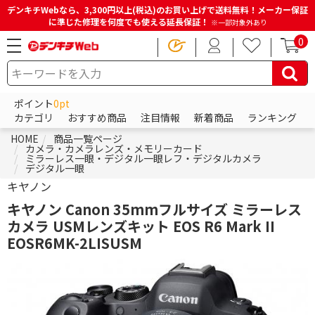
デンキチWebなら、3,300円以上(税込)のお買い上げで送料無料！メーカー保証
に準じた修理を何度でも使える延長保証！
※一部対象外あり
0
ポイント
0pt
カテゴリ
おすすめ商品
注目情報
新着商品
ランキング
HOME
商品一覧ページ
カメラ・カメラレンズ・メモリーカード
ミラーレス一眼・デジタル一眼レフ・デジタルカメラ
デジタル一眼
キヤノン
キヤノン Canon 35mmフルサイズ ミラーレス
カメラ USMレンズキット EOS R6 Mark II
EOSR6MK-2LISUSM