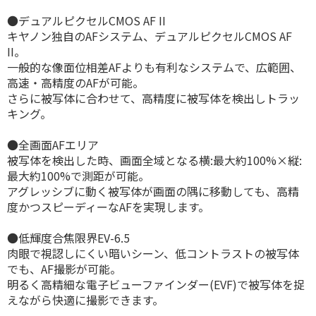
●デュアルピクセルCMOS AF II
キヤノン独自のAFシステム、デュアルピクセルCMOS AF
II。
一般的な像面位相差AFよりも有利なシステムで、広範囲、
高速・高精度のAFが可能。
さらに被写体に合わせて、高精度に被写体を検出しトラッ
キング。
●全画面AFエリア
被写体を検出した時、画面全域となる横:最大約100%×縦:
最大約100%で測距が可能。
アグレッシブに動く被写体が画面の隅に移動しても、高精
度かつスピーディーなAFを実現します。
●低輝度合焦限界EV-6.5
肉眼で視認しにくい暗いシーン、低コントラストの被写体
でも、AF撮影が可能。
明るく高精細な電子ビューファインダー(EVF)で被写体を捉
えながら快適に撮影できます。