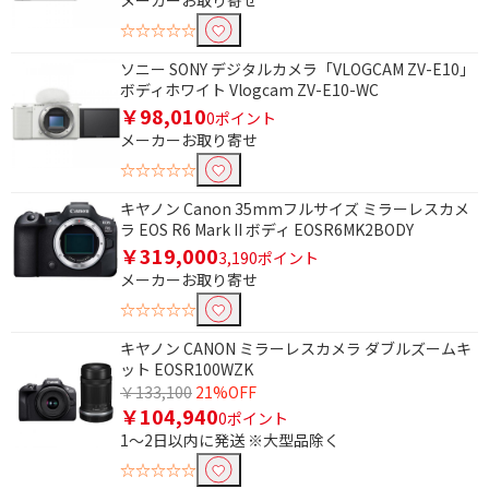
メーカーお取り寄せ
☆☆☆☆☆
ソニー SONY デジタルカメラ「VLOGCAM ZV-E10」
ボディホワイト Vlogcam ZV-E10-WC
￥98,010
0ポイント
メーカーお取り寄せ
☆☆☆☆☆
キヤノン Canon 35mmフルサイズ ミラーレスカメ
ラ EOS R6 Mark II ボディ EOSR6MK2BODY
￥319,000
3,190ポイント
メーカーお取り寄せ
☆☆☆☆☆
キヤノン CANON ミラーレスカメラ ダブルズームキ
条件で絞り込む
ット EOSR100WZK
￥133,100
21%OFF
フリーワードで絞り込む
￥104,940
0ポイント
1～2日以内に発送 ※大型品除く
☆☆☆☆☆