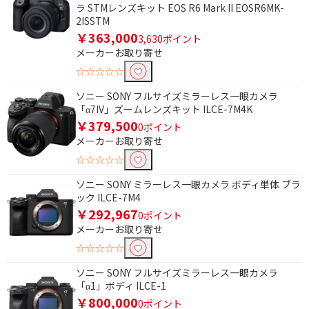
ラ STMレンズキット EOS R6 Mark II EOSR6MK-
防水性能で絞り込む
2ISSTM
￥363,000
3,630ポイント
防塵
メーカーお取り寄せ
☆☆☆☆☆
大型センサーサイズで絞り込む
ソニー SONY フルサイズミラーレス一眼カメラ
フルサイズ
APS-C
「α7IV」ズームレンズキット ILCE-7M4K
￥379,500
0ポイント
メーカーお取り寄せ
☆☆☆☆☆
ソニー SONY ミラーレス一眼カメラ ボディ単体 ブラ
ック ILCE-7M4
￥292,967
0ポイント
メーカーお取り寄せ
☆☆☆☆☆
ソニー SONY フルサイズミラーレス一眼カメラ
「α1」ボディ ILCE-1
￥800,000
0ポイント