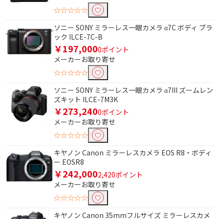
☆☆☆☆☆
動画撮影機能で絞り込む
ソニー SONY ミラーレス一眼カメラ α7C ボディ ブラ
4K動画撮影
フルハイビジョン動画
ック ILCE-7C-B
撮影
￥197,000
0ポイント
6K動画撮影
8K動画撮影
メーカーお取り寄せ
☆☆☆☆☆
対応レンズマウントで絞り込む
ソニー SONY ミラーレス一眼カメラ α7III ズームレン
キヤノンRF
ソニーE
ズキット ILCE-7M3K
￥273,240
0ポイント
マイクロフォーサーズ
メーカーお取り寄せ
☆☆☆☆☆
Wi-Fi機能で絞り込む
キヤノン Canon ミラーレスカメラ EOS R8・ボディ
対応
非対応
ー EOSR8
￥242,000
2,420ポイント
NFC対応(ミラーレス/デジタル一眼カメラ)
メーカーお取り寄せ
で絞り込む
☆☆☆☆☆
対応
非対応
キヤノン Canon 35mmフルサイズ ミラーレスカメ