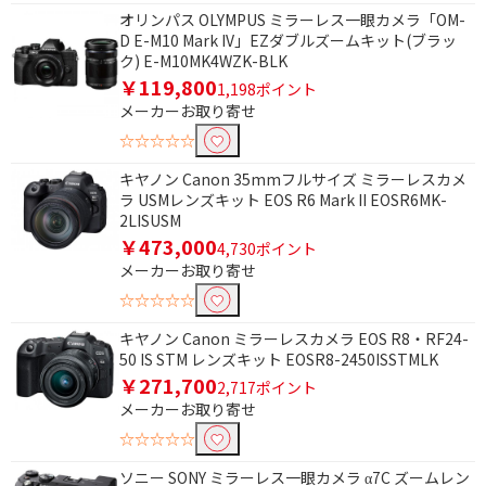
除外する
オリンパス OLYMPUS ミラーレス一眼カメラ「OM-
除外する にチェックを入れると、指定したワード
D E-M10 Mark IV」EZダブルズームキット(ブラッ
を除外して検索します。
ク) E-M10MK4WZK-BLK
￥119,800
1,198ポイント
価格で絞り込む
メーカーお取り寄せ
円
~
☆☆☆☆☆
キヤノン Canon 35mmフルサイズ ミラーレスカメ
円
ラ USMレンズキット EOS R6 Mark II EOSR6MK-
2LISUSM
タッチパネルで絞り込む
￥473,000
4,730ポイント
メーカーお取り寄せ
対応
非対応
☆☆☆☆☆
レンズセットで絞り込む
キヤノン Canon ミラーレスカメラ EOS R8・RF24-
50 IS STM レンズキット EOSR8-2450ISSTMLK
ズームレンズ+ズームレ
ズームレンズ
￥271,700
2,717ポイント
ンズ
メーカーお取り寄せ
ボディ単体
☆☆☆☆☆
ソニー SONY ミラーレス一眼カメラ α7C ズームレン