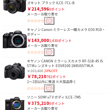
センサーサイズで絞り込む
ズキット ブラック ILCE-7CL-B
￥214,596
マイクロフォーサーズ
0ポイント
メーカーお取り寄せ
☆☆☆☆☆
有効画素数で絞り込む
キャノン Canon ミラーレス一眼カメラ EOS R10・
6000万画素～6999万画
5000万画素～5999万画
ボディー
素
素
￥143,000
1,430ポイント
4000万画素～4999万画
3000万画素～3999万画
メーカーお取り寄せ
素
素
☆☆☆☆☆
2000万画素～2999万画
キヤノン CANON ミラーレスカメラ RF-S18-45 IS
素
STMレンズキット EOSR100 1845ISSTMLK
￥103,400
24%OFF
ボディ内手ブレ補正機能で絞り込む
￥78,210
782ポイント
1～2日以内に発送 ※大型品除く
対応
☆☆☆☆☆
防塵・防水機能で絞り込む
ソニー SONY α7 V ボディ ILCE-7M5
￥375,210
0ポイント
防塵
メーカーお取り寄せ