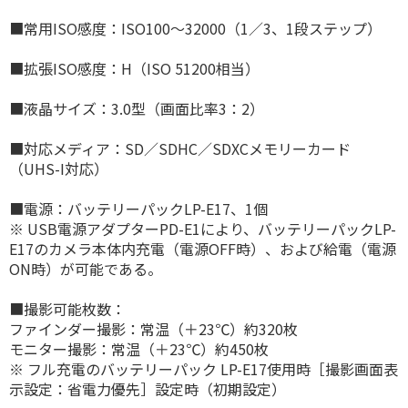
■常用ISO感度：ISO100〜32000（1／3、1段ステップ）
■拡張ISO感度：H（ISO 51200相当）
■液晶サイズ：3.0型（画面比率3：2）
■対応メディア：SD／SDHC／SDXCメモリーカード
（UHS-I対応）
■電源：バッテリーパックLP-E17、1個
※ USB電源アダプターPD-E1により、バッテリーパックLP-
E17のカメラ本体内充電（電源OFF時）、および給電（電源
ON時）が可能である。
■撮影可能枚数：
ファインダー撮影：常温（＋23℃）約320枚
モニター撮影：常温（＋23℃）約450枚
※ フル充電のバッテリーパック LP-E17使用時［撮影画面表
示設定：省電力優先］設定時（初期設定）