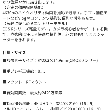
かつ色鮮やかに描き出します。
【充実の動画撮影機能】
4K30pのハイクオリティ動画を撮影できます。手ブレ補正モ
ードなどVlogやコンテンツ撮影に便利な機能も充実。
【気軽に親しめるエントリーモデル】
EOS Rシリーズ軽量モデル。カメラ初心者をサポートする機
能。直感的に使える快適な操作性。心のおもむくままシャ
ッターをきれます。
仕様・サイズ
■撮像素子サイズ：約22.3×14.9mm(CMOSセンサー)
■手ブレ補正機能：無し
■マウント：RFマウント
■有効画素数：最大約2420万画素
■動画撮影機能：4K UHD※／3840×2160（16：9）
フルHDハイフレームレート動画／1920×1080（16：9）