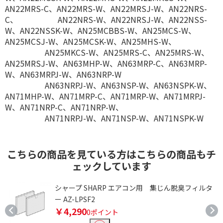
AN22MRS-C、AN22MRS-W、AN22MRSJ-W、AN22NRS-
C、 AN22NRS-W、AN22NRSJ-W、AN22NSS-
W、AN22NSSK-W、AN25MCBBS-W、AN25MCS-W、
AN25MCSJ-W、AN25MCSK-W、AN25MHS-W、
AN25MKCS-W、AN25MRS-C、AN25MRS-W、
AN25MRSJ-W、AN63MHP-W、AN63MRP-C、AN63MRP-
W、AN63MRPJ-W、AN63NRP-W
AN63NRPJ-W、AN63NSP-W、AN63NSPK-W、
AN71MHP-W、AN71MRP-C、AN71MRP-W、AN71MRPJ-
W、AN71NRP-C、AN71NRP-W、
AN71NRPJ-W、AN71NSP-W、AN71NSPK-W
こちらの商品を見ている方はこちらの商品もチ
ェックしています
シャープ SHARP エアコン用 集じん脱臭フィルタ
ー AZ-LPSF2
￥4,290
0ポイント