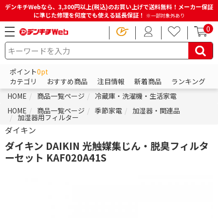
デンキチWebなら、3,300円以上(税込)のお買い上げで送料無料！メーカー保証
に準じた修理を何度でも使える延長保証！
※一部対象外あり
0
ポイント
0pt
カテゴリ
おすすめ商品
注目情報
新着商品
ランキング
HOME
商品一覧ページ
冷蔵庫・洗濯機・生活家電
HOME
商品一覧ページ
季節家電
加湿器・関連品
加湿器用フィルター
ダイキン
ダイキン DAIKIN 光触媒集じん・脱臭フィルタ
ーセット KAF020A41S