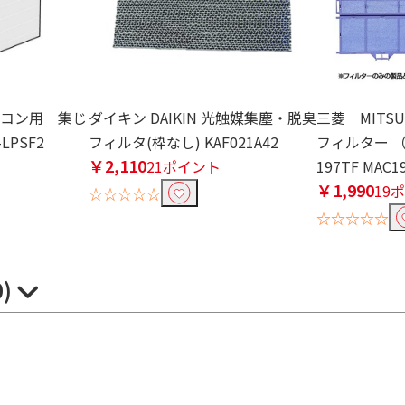
エアコン用 集じ
ダイキン DAIKIN 光触媒集塵・脱臭
三菱 MITSUB
LPSF2
フィルタ(枠なし) KAF021A42
フィルター （
￥2,110
21ポイント
197TF MAC1
￥1,990
19
☆☆☆☆☆
☆☆☆☆☆
0)