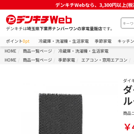
デンキチWebなら、3,300円以
デンキチは
埼玉県下業界ナンバーワンの家電量販店
です。
ポイント
0pt
冷蔵庫・洗濯機・生活家電
季節家電
キッチ
HOME
商品一覧ページ
冷蔵庫・洗濯機・生活家電
HOME
商品一覧ページ
季節家電
エアコン・窓用エアコン
ダイ
ダ
ル
商品
￥4