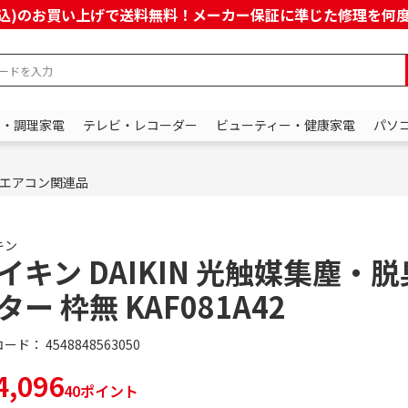
上(税込)のお買い上げで送料無料！メーカー保証に準じた修理を
ン・調理家電
テレビ・レコーダー
ビューティー・健康家電
パソ
エアコン関連品
キン
イキン DAIKIN 光触媒集塵・
ター 枠無 KAF081A42
コード：
4548848563050
,096
40ポイント