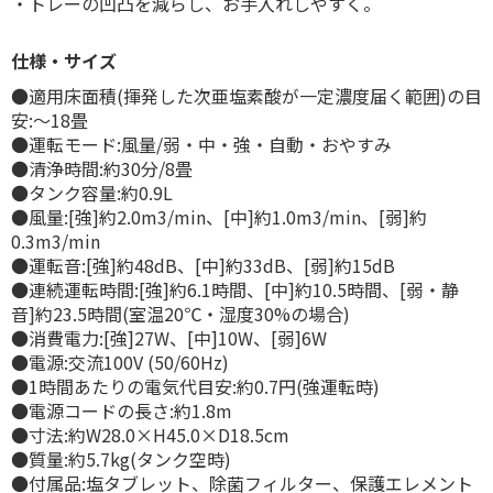
・トレーの凹凸を減らし、お手入れしやすく。
仕様・サイズ
●適用床面積(揮発した次亜塩素酸が一定濃度届く範囲)の目
安:〜18畳
●運転モード:風量/弱・中・強・自動・おやすみ
●清浄時間:約30分/8畳
●タンク容量:約0.9L
●風量:[強]約2.0m3/min、[中]約1.0m3/min、[弱]約
0.3m3/min
●運転音:[強]約48dB、[中]約33dB、[弱]約15dB
●連続運転時間:[強]約6.1時間、[中]約10.5時間、[弱・静
音]約23.5時間(室温20℃・湿度30%の場合)
●消費電力:[強]27W、[中]10W、[弱]6W
●電源:交流100V (50/60Hz)
●1時間あたりの電気代目安:約0.7円(強運転時)
●電源コードの長さ:約1.8m
●寸法:約W28.0×H45.0×D18.5cm
●質量:約5.7kg(タンク空時)
●付属品:塩タブレット、除菌フィルター、保護エレメント