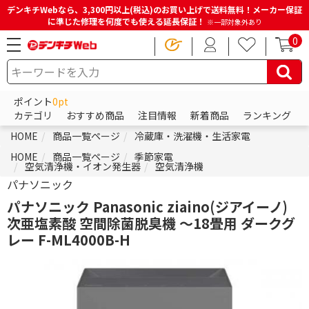
デンキチWebなら、3,300円以上(税込)のお買い上げで送料無料！メーカー保証
に準じた修理を何度でも使える延長保証！
※一部対象外あり
0
ポイント
0pt
カテゴリ
おすすめ商品
注目情報
新着商品
ランキング
HOME
商品一覧ページ
冷蔵庫・洗濯機・生活家電
HOME
商品一覧ページ
季節家電
空気清浄機・イオン発生器
空気清浄機
パナソニック
パナソニック Panasonic ziaino(ジアイーノ)
次亜塩素酸 空間除菌脱臭機 ～18畳用 ダークグ
レー F-ML4000B-H