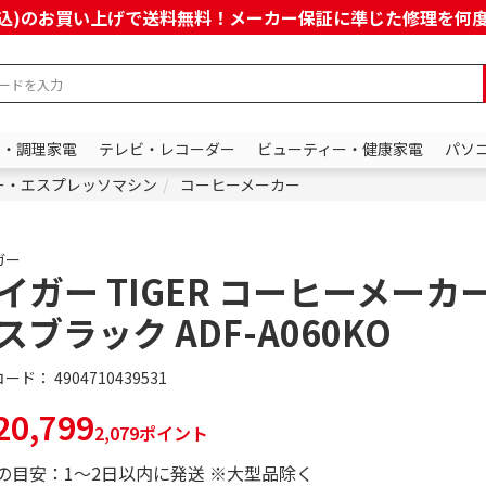
上(税込)のお買い上げで送料無料！メーカー保証に準じた修理を
ン・調理家電
テレビ・レコーダー
ビューティー・健康家電
パソ
ー・エスプレッソマシン
コーヒーメーカー
ガー
イガー TIGER コーヒーメーカ
スブラック ADF-A060KO
コード：
4904710439531
0,799
2,079ポイント
の目安：1～2日以内に発送 ※大型品除く