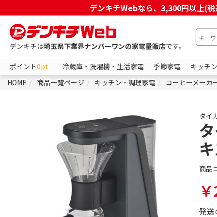
デンキチWebなら、3,300円以
デンキチは
埼玉県下業界ナンバーワンの家電量販店
です。
ポイント
0pt
冷蔵庫・洗濯機・生活家電
季節家電
キッチ
HOME
商品一覧ページ
キッチン・調理家電
コーヒーメーカ
タイ
タ
キ
商品
￥2
発送