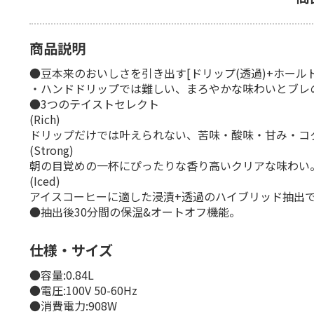
商品説明
●豆本来のおいしさを引き出す[ドリップ(透過)+ホールド
・ハンドドリップでは難しい、まろやかな味わいとブレ
●3つのテイストセレクト
(Rich)
ドリップだけでは叶えられない、苦味・酸味・甘み・コ
(Strong)
朝の目覚めの一杯にぴったりな香り高いクリアな味わい
(Iced)
アイスコーヒーに適した浸漬+透過のハイブリッド抽出
●抽出後30分間の保温&オートオフ機能。
仕様・サイズ
●容量:0.84L
●電圧:100V 50-60Hz
●消費電力:908W