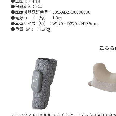
●生産国：中国
●保証期間：1年
●医療機器認証番号：305AABZX00008000
●電源コード（約）：1.8m
●本体サイズ（約）：W170×D220×H135mm
●重量（約）：1.3kg
こちら
アテックス ATEX ルルド ふくらは
アテックス ATEX 