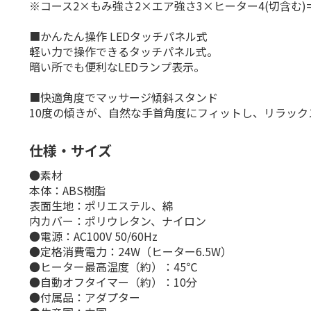
※コース2×もみ強さ2×エア強さ3×ヒーター4(切含む)=
■かんたん操作 LEDタッチパネル式
軽い力で操作できるタッチパネル式。
暗い所でも便利なLEDランプ表示。
■快適角度でマッサージ傾斜スタンド
10度の傾きが、自然な手首角度にフィットし、リラッ
仕様・サイズ
●素材
本体：ABS樹脂
表面生地：ポリエステル、綿
内カバー：ポリウレタン、ナイロン
●電源：AC100V 50/60Hz
●定格消費電力：24W（ヒーター6.5W）
●ヒーター最高温度（約）：45℃
●自動オフタイマー（約）：10分
●付属品：アダプター