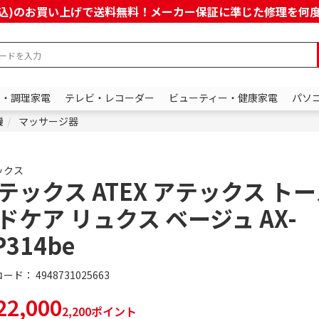
上(税込)のお買い上げで送料無料！メーカー保証に準じた修理を
ン・調理家電
テレビ・レコーダー
ビューティー・健康家電
パソ
機
マッサージ器
ックス
テックス ATEX アテックス トー
ドケア リュクス ベージュ AX-
P314be
コード：
4948731025663
2,000
2,200ポイント