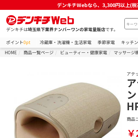
デンキチWebなら、3,300円以
デンキチは
埼玉県下業界ナンバーワンの家電量販店
です。
ポイント
0pt
冷蔵庫・洗濯機・生活家電
季節家電
キッチ
HOME
商品一覧ページ
ビューティー・健康家電
マッサージ
アテ
ア
ン
H
商品
￥2