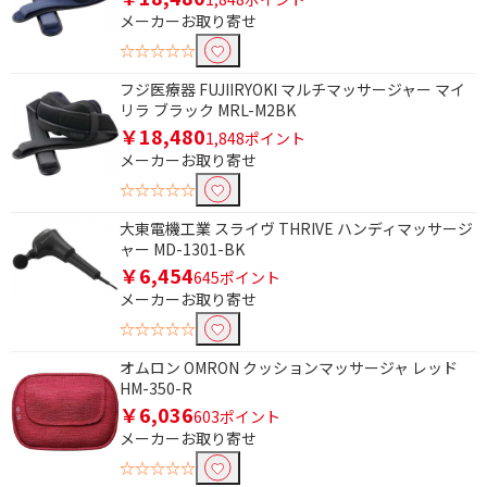
メーカーお取り寄せ
除外する
☆☆☆☆☆
除外する にチェックを入れると、指定したワード
を除外して検索します。
フジ医療器 FUJIIRYOKI マルチマッサージャー マイ
リラ ブラック MRL-M2BK
価格で絞り込む
￥18,480
1,848ポイント
メーカーお取り寄せ
円
~
☆☆☆☆☆
円
大東電機工業 スライヴ THRIVE ハンディマッサージ
ャー MD-1301-BK
電源で絞り込む
￥6,454
645ポイント
メーカーお取り寄せ
AC電源
☆☆☆☆☆
タイプで絞り込む
オムロン OMRON クッションマッサージャ レッド
HM-350-R
据え置き型
置き型
￥6,036
603ポイント
メーカーお取り寄せ
エア型
☆☆☆☆☆