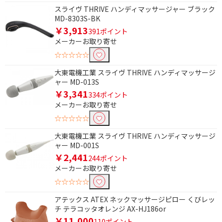
種類で絞り込む
スライヴ THRIVE ハンディマッサージャー ブラック
MD-8303S-BK
ヘッドスパ
フットマッサージャー
￥3,913
391ポイント
ハンディマッサージャ
マッサージシート
メーカーお取り寄せ
ー
☆☆☆☆☆
ネックマッサージャー
振動マッサージャー
大東電機工業 スライヴ THRIVE ハンディマッサージ
ャー MD-013S
腰マッサージャー
アイマッサージャー
￥3,341
334ポイント
メーカーお取り寄せ
マッサージ部位で絞り込む
☆☆☆☆☆
脚マッサージ
肩
大東電機工業 スライヴ THRIVE ハンディマッサージ
背中
腰
ャー MD-001S
￥2,441
244ポイント
太もも
脚
メーカーお取り寄せ
☆☆☆☆☆
対応電圧で絞り込む
アテックス ATEX ネックマッサージピロー くびレッ
AC100V
チ テラコッタオレンジ AX-HJ186or
￥11,000
110ポイント