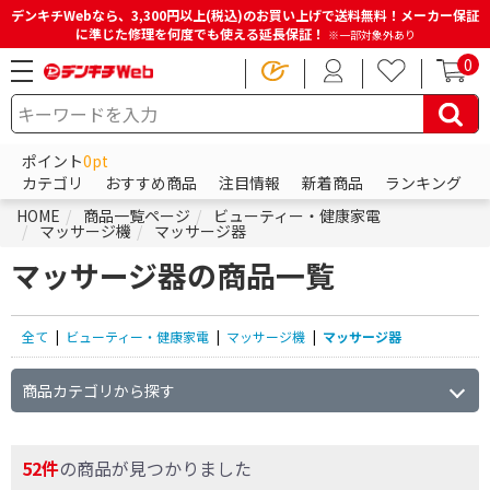
デンキチWebなら、3,300円以上(税込)のお買い上げで送料無料！メーカー保証
に準じた修理を何度でも使える延長保証！
※一部対象外あり
0
ポイント
0pt
カテゴリ
おすすめ商品
注目情報
新着商品
ランキング
HOME
商品一覧ページ
ビューティー・健康家電
マッサージ機
マッサージ器
マッサージ器の商品一覧
全て
|
ビューティー・健康家電
|
マッサージ機
|
マッサージ器
商品カテゴリから探す
52件
の商品が見つかりました