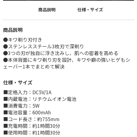
商品説明
仕様・サイズ
商品説明
●キワ剃り刃付き
●ステンレススチール3枚刃で深剃り
●3つの刃が独自に浮き沈みし、肌への密着を高める
●本体背面にキワ剃り刃を設計、キワや癖の強いヒゲもシ
ェーバー1本でまとめて解決
仕様・サイズ
■定格入力：DC5V/1A
■内蔵電池：リチウムイオン電池
■消費電力：5W
■電池容量：600mAh
■コード長さ：約755mm
■充電時間：約1時間30分
■使用時間：約1時間30分