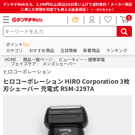
デンキチWebなら、3,300円以上(税込)のお買い上げで送料無料！メーカー保証
に準じた修理を何度でも使える延長保証！
※一部対象外あり
0
ポイント
0pt
カテゴリ
おすすめ商品
注目情報
新着商品
ランキング
HOME
商品一覧ページ
ビューティー・健康家電
フェイスケア
メンズシェーバー
ヒロコーポレーション
ヒロコーポレーション HIRO Corporation 3枚
刃シェーバー 充電式 RSM-2297A