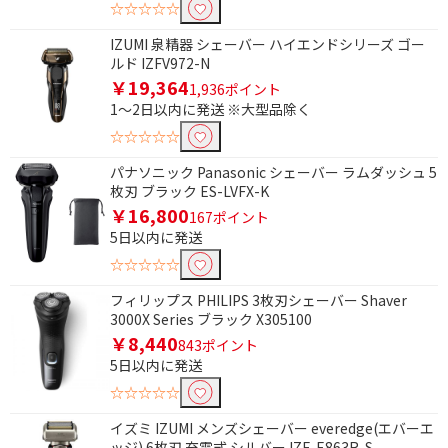
☆☆☆☆☆
使用可能電圧で絞り込む
IZUMI 泉精器 シェーバー ハイエンドシリーズ ゴー
ルド IZFV972-N
AC100-240V
AC100V
￥19,364
1,936ポイント
1～2日以内に発送 ※大型品除く
AC100V-240V
その他電圧
☆☆☆☆☆
刃の枚数で絞り込む
パナソニック Panasonic シェーバー ラムダッシュ 5
枚刃 ブラック ES-LVFX-K
1枚刃
2枚刃
￥16,800
167ポイント
3枚刃
4枚刃
5日以内に発送
☆☆☆☆☆
5枚刃
6枚刃
フィリップス PHILIPS 3枚刃シェーバー Shaver
回転刃
3000X Series ブラック X305100
￥8,440
843ポイント
洗浄方式で絞り込む
5日以内に発送
自動洗浄
水洗い対応
☆☆☆☆☆
イズミ IZUMI メンズシェーバー everedge(エバーエ
駆動方式で絞り込む
ッジ) 6枚刃 充電式 シルバー IZF-E863R-S