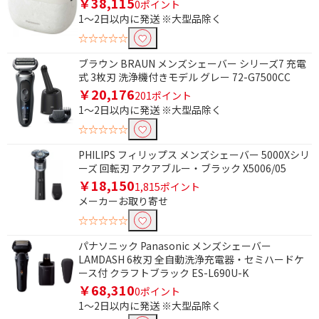
￥38,115
0ポイント
1～2日以内に発送 ※大型品除く
除外する
除外する にチェックを入れると、指定したワード
☆☆☆☆☆
を除外して検索します。
ブラウン BRAUN メンズシェーバー シリーズ7 充電
式 3枚刃 洗浄機付きモデル グレー 72-G7500CC
価格で絞り込む
￥20,176
201ポイント
円
~
1～2日以内に発送 ※大型品除く
☆☆☆☆☆
円
PHILIPS フィリップス メンズシェーバー 5000Xシリ
ーズ 回転刃 アクアブルー・ブラック X5006/05
電源方式で絞り込む
￥18,150
1,815ポイント
充電式
電池式
メーカーお取り寄せ
☆☆☆☆☆
AC電源・充電式
乾電池式
パナソニック Panasonic メンズシェーバー
交流充電式
LAMDASH 6枚刃 全自動洗浄充電器・セミハードケ
ース付 クラフトブラック ES-L690U-K
種類で絞り込む
￥68,310
0ポイント
1～2日以内に発送 ※大型品除く
鼻毛カッター