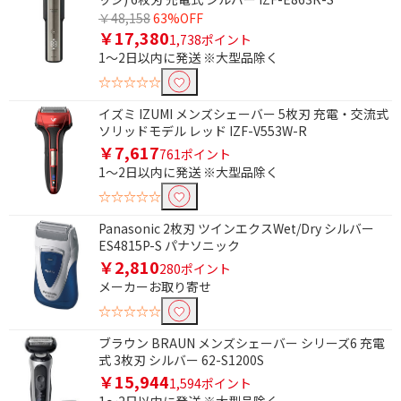
￥48,158
63%OFF
往復式
回転式
￥17,380
1,738ポイント
1～2日以内に発送 ※大型品除く
☆☆☆☆☆
イズミ IZUMI メンズシェーバー 5枚刃 充電・交流式
ソリッドモデル レッド IZF-V553W-R
￥7,617
761ポイント
1～2日以内に発送 ※大型品除く
☆☆☆☆☆
Panasonic 2枚刃 ツインエクスWet/Dry シルバー
ES4815P-S パナソニック
￥2,810
280ポイント
メーカーお取り寄せ
☆☆☆☆☆
ブラウン BRAUN メンズシェーバー シリーズ6 充電
式 3枚刃 シルバー 62-S1200S
￥15,944
1,594ポイント