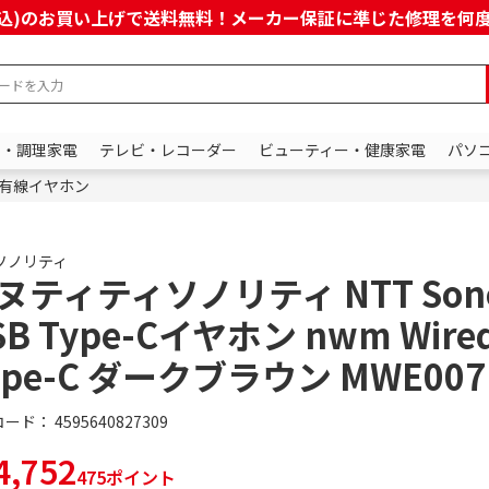
上(税込)のお買い上げで送料無料！メーカー保証に準じた修理を
ン・調理家電
テレビ・レコーダー
ビューティー・健康家電
パソ
有線イヤホン
ソノリティ
ヌティティソノリティ NTT Sono
SB Type-Cイヤホン nwm Wired
ype-C ダークブラウン MWE007
コード：
4595640827309
,752
475ポイント