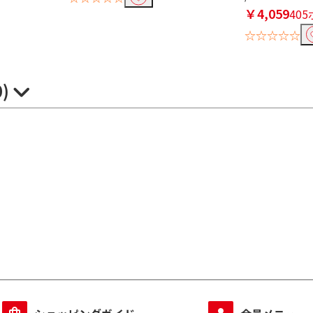
￥4,059
40
☆☆☆☆☆
0)