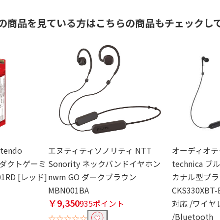
の商品を見ている方はこちらの商品もチェックし
endo
エヌティティソノリティ NTT
オーディオテクニ
アルダクトゲーミ
Sonority ネックバンドイヤホン
technica
1RD [レッド]
nwm GO ダークブラウン
カナル型ブラッ
ト
MBN001BA
CKS330XB
￥9,350
935ポイント
対応 /ワイヤ
/Bluetooth
☆☆☆☆☆