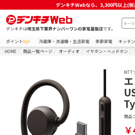
デンキチWebなら、3,300円以
デンキチは
埼玉県下業界ナンバーワンの家電量販店
です。
ポイント
0pt
冷蔵庫・洗濯機・生活家電
季節家電
キッチ
HOME
商品一覧ページ
オーディオ
イヤホン・ヘッドホン
NTT
エ
U
T
商品
￥4