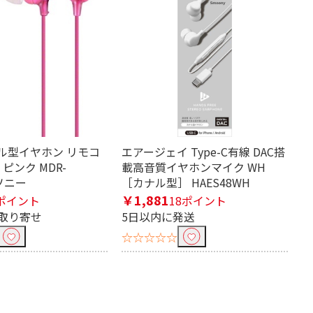
ナル型イヤホン リモコ
エアージェイ Type-C有線 DAC搭
ピンク MDR-
載高音質イヤホンマイク WH
 ソニー
［カナル型］ HAES48WH
￥1,881
ポイント
18ポイント
取り寄せ
5日以内に発送
☆☆☆☆☆