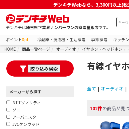
デンキチWebなら、3,300円以
デンキチは
埼玉県下業界ナンバーワンの家電量販店
です。
ポイント
0pt
冷蔵庫・洗濯機・生活家電
季節家電
キッチ
HOME
商品一覧ページ
オーディオ
イヤホン・ヘッドホン
有線イヤ
全て
|
オーディオ
|
メーカーから探す
NTTソノリティ
102件
の商品が見
ソニー
アーバニスタ
JVCケンウッド