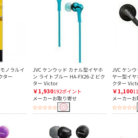
V用モノラルイ
JVC ケンウッド カナル型イヤホ
JVC ケン
ニプラグ
φ2.5mm 超ミニプラ
ライトニング端子
グ
ビクター
ン ライトブルー HA-FX26-Z ビク
ヤー型イヤホン
ター Victor
クター Vict
￥1,930
￥1,100
り込む
192ポイント
1
メーカーお取り寄せ
メーカーお
☆☆☆☆☆
☆☆☆☆☆