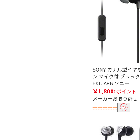
フリーワードで絞り込む
除外する
除外する にチェックを入れると、指
SONY カナル型イヤ
価格で絞り込む
ン マイク付 ブラック 
EX15APB ソニー
円
~
￥1,800
0ポイント
ブランド名で絞り込む
メーカーお取り寄せ
☆☆☆☆☆
Eolia（エオリア）
risora（
便利&快適機能で絞り込む
ふろ水ポンプ
歩数計機