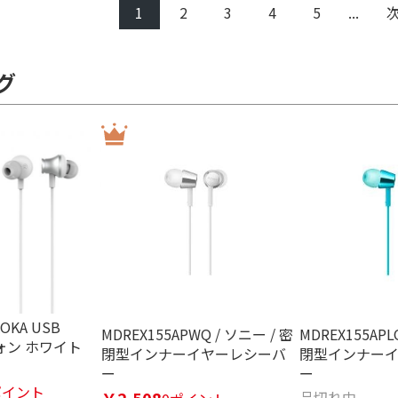
1
2
3
4
5
...
グ
OKA USB
MDREX155APWQ / ソニー / 密
MDREX155APL
フォン ホワイト
閉型インナーイヤーレシーバ
閉型インナー
ー
ー
ポイント
品切れ中