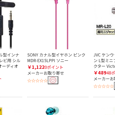
 カナル型インナ
SONY カナル型イヤホン ピンク
JVC ケン
レビ用 シル
MDR-EX15LPPI ソニー
ン L型ミニプ
V オーディオ
クター Vict
￥1,122
0ポイント
￥489
48
メーカーお取り寄せ
り込む
ト
メーカーお
☆☆☆☆☆
☆☆☆☆☆