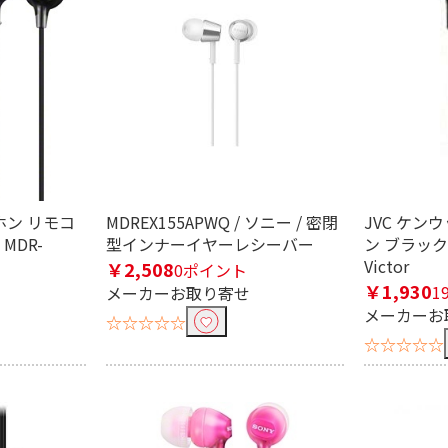
条件で絞り込む
定したワードを除外して検索します。
ホン リモコ
MDREX155APWQ / ソニー / 密閉
JVC ケン
MDR-
型インナーイヤーレシーバー
ン ブラック 
Victor
円
￥2,508
0ポイント
￥1,930
1
メーカーお取り寄せ
メーカーお
☆☆☆☆☆
☆☆☆☆☆
リソラ）
能