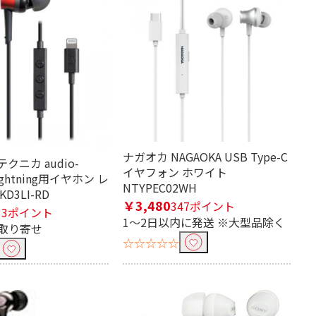
ナガオカ NAGAOKA USB Type-C
クニカ audio-
イヤフォン ホワイト
 Lightning用イヤホン レ
NTYPEC02WH
KD3LI-RD
￥3,480
347ポイント
33ポイント
1～2日以内に発送 ※大型品除く
取り寄せ
☆☆☆☆☆