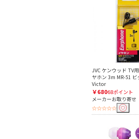
接続方式で絞り込む
φ3.5mmミニプラグ
防水・防滴で絞り込む
防水・防滴非対応
接続端子で絞り込む
JVC ケンウッド T
USB
φ3.5mm ミ
ヤホン 3m MR-51 
Victor
￥680
ノイズキャンセリング機能で絞
68ポイント
メーカーお取り寄せ
ノイズキャンセリング
☆☆☆☆☆
対応
充電端子で絞り込む
USB Type-C