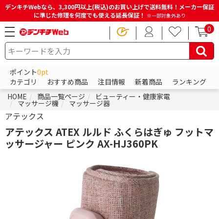
デンキチWebなら、3,300円以上(税込)のお買い上げで送料無料！メーカー保証
に準じた修理を何度でも使える延長保証！
※一部対象外あり
0
ポイント
0pt
カテゴリ
おすすめ商品
注目情報
新着商品
ランキング
HOME
商品一覧ページ
ビューティー・健康家電
マッサージ機
マッサージ器
アテックス
アテックス ATEX ルルド ふくらはぎゅ フットマ
ッサージャー ピンク AX-HJ360PK