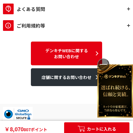
よくある質問
ご利用規約等
デンキチWEBに関する
お問い合わせ
店舗に関するお問い合わせ
デンキチはGMOグローバルサイン発行のSSL電子証明書を使用して
￥8,070
カートに入れる
807ポイント
います。