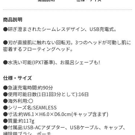
商品説明
●研ぎ澄まされたシームレスデザイン、USB充電式。
●刃が直接肌に触れない回転刃。3つのヘッドが可動し肌に
密着するフローティングヘッド。
●水洗い可能(IPX7基準)、お風呂シェーブも!
仕様・サイズ
●急速充電時間:約90分
●使用可能日数(1日1回3分として):16日
●海外利用:〇
●シリーズ名:SEAMLESS
●寸法:約W6.1×H6.0×D6.0cm(キャップ含まず)
●質量:約117g
●付属品:USB-ACアダプター、USBケーブル、キャップ、
掃除用ブラシ、ポーチ